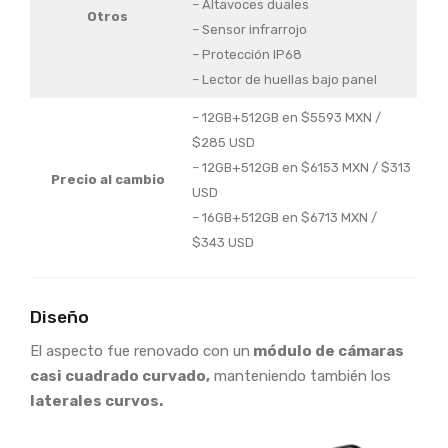
– Altavoces duales
Otros
– Sensor infrarrojo
– Protección IP68
– Lector de huellas bajo panel
– 12GB+512GB en $5593 MXN /
$285 USD
– 12GB+512GB en $6153 MXN / $313
Precio al cambio
USD
– 16GB+512GB en $6713 MXN /
$343 USD
Diseño
El aspecto fue renovado con un
módulo de cámaras
casi cuadrado curvado,
manteniendo también los
laterales curvos.