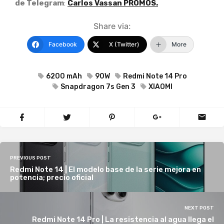
de Telegram
:
Carlos Vassan PROMOS.
Share via:
Facebook
X (Twitter)
More
6200 mAh
90W
Redmi Note 14 Pro
Snapdragon 7s Gen 3
XIAOMI
PREVIOUS POST
Redmi Note 14 | El modelo base de la serie mejora en
potencia; precio oficial
NEXT POST
Redmi Note 14 Pro | La resistencia al agua llega el