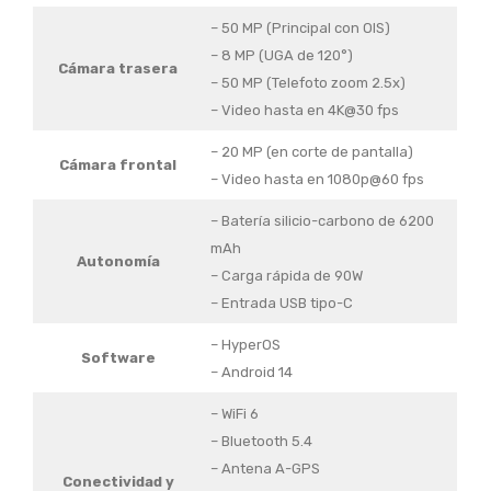
– 50 MP (Principal con OIS)
– 8 MP (UGA de 120°)
Cámara trasera
– 50 MP (Telefoto zoom 2.5x)
– Video hasta en 4K@30 fps
– 20 MP (en corte de pantalla)
Cámara frontal
– Video hasta en 1080p@60 fps
– Batería silicio-carbono de 6200
mAh
Autonomía
– Carga rápida de 90W
– Entrada USB tipo-C
– HyperOS
Software
– Android 14
– WiFi 6
– Bluetooth 5.4
– Antena A-GPS
Conectividad
y