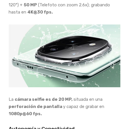
120°) +
50 MP
(Telefoto con zoom 2.6x); grabando
hasta en
4K@30 fps.
La
cámara selfie es de 20 MP,
situada en una
perforación de pantalla
y capaz de grabar en
1080p@60 fps.
Autonomía y Conectividad