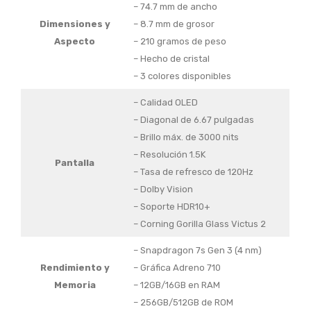
– 74.7 mm de ancho
Dimensiones
y
– 8.7 mm de grosor
Aspecto
– 210 gramos de peso
– Hecho de cristal
– 3 colores disponibles
– Calidad OLED
– Diagonal de 6.67 pulgadas
– Brillo máx. de 3000 nits
– Resolución 1.5K
Pantalla
– Tasa de refresco de 120Hz
– Dolby Vision
– Soporte HDR10+
– Corning Gorilla Glass Victus 2
– Snapdragon 7s Gen 3 (4 nm)
Rendimiento
y
– Gráfica Adreno 710
Memoria
– 12GB/16GB en RAM
– 256GB/512GB de ROM