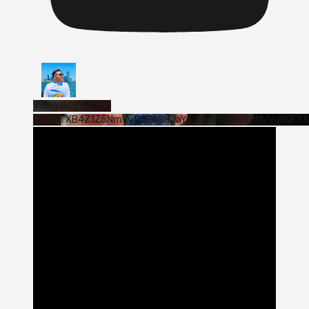
Vídeo de YouTube
VVVWTXB4Z1Z5NmVvTUQ4SHJaYTY4SzJ3LmQ0NUVuQUFlU