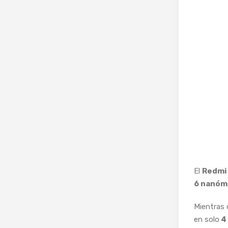
El
Redmi
6 nanóm
Mientras 
en solo
4