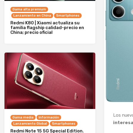
Gama alta premium
Lanzamiento en China
Smartphones
Redmi K80 | Xiaomi actualiza su
familia flagship calidad-precio en
China; precio oficial
Los nue
Gama media
Información
interesa
Lanzamiento Global
Smartphones
Redmi Note 15 5G Special Edition.