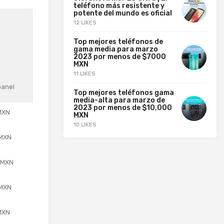
teléfono más resistente y
potente del mundo es oficial
12 LIKES
Top mejores teléfonos de
gama media para marzo
2023 por menos de $7000
MXN
11 LIKES
panel
Top mejores teléfonos gama
media-alta para marzo de
2023 por menos de $10,000
MXN
MXN
10 LIKES
 MXN
 MXN
 MXN
MXN