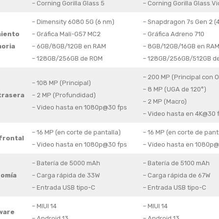
– Corning Gorilla Glass 5
– Corning Gorilla Glass Vi
– Dimensity 6080 5G (6 nm)
– Snapdragon 7s Gen 2 (
iento
– Gráfica Mali-G57 MC2
– Gráfica Adreno 710
oria
– 6GB/8GB/12GB en RAM
– 8GB/12GB/16GB en RA
– 128GB/256GB de ROM
– 128GB/256GB/512GB d
– 200 MP (Principal con O
– 108 MP (Principal)
– 8 MP (UGA de 120°)
trasera
– 2 MP (Profundidad)
– 2 MP (Macro)
– Video hasta en 1080p@30 fps
– Video hasta en 4K@30 
– 16 MP (en corte de pantalla)
– 16 MP (en corte de pant
frontal
– Video hasta en 1080p@30 fps
– Video hasta en 1080p@
– Batería de 5000 mAh
– Batería de 5100 mAh
omía
– Carga rápida de 33W
– Carga rápida de 67W
– Entrada USB tipo-C
– Entrada USB tipo-C
– MIUI 14
– MIUI 14
ware
– Android 13
– Android 13