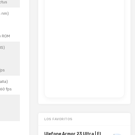
ctus
4 nm)
M
e ROM
IS)
fps
alla)
60 fps
LOS FAVORITOS
Ulefone Armor 23 Ultra | El