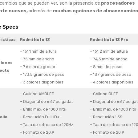
 cambios que se pueden ver, son la presencia de
procesadores
nte nuevos,
además de
muchas opciones de almacenamien
e Specs
ísticas
Redmi Note 13
Redmi Note 13 Pro
– 161.1 mm de altura
– 161.2 mm de altura
– 75 mm de ancho
– 74.3 mm de ancho
iones
– 7.6 mm de grosor
– 8 mm de grosor
ecto
– 173.5 gramos de peso
– 187 gramos de peso
– 3 colores disponibles
– 4 colores disponibles
– Calidad AMOLED
– Calidad OLED
– Diagonal de 6.67 pulgadas
– Diagonal de 6.67 pulga
– Brillo máx. de 1000 nits
– Brillo máx. de 1800 nits
alla
– Resolución FullHD+
– Resolución 1.5K
– Tasa de refresco de 120Hz
– Tasa de refresco de 12
– Formato de 20:9
– Formato de 20:9