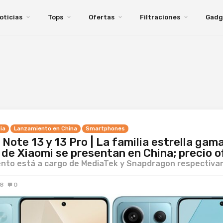
oticias
Tops
Ofertas
Filtraciones
Gadg
ia
Lanzamiento en China
Smartphones
Note 13 y 13 Pro | La familia estrella gam
de Xiaomi se presentan en China; precio of
ento está a cargo de MediaTek y Snapdragon respectiv
8
0