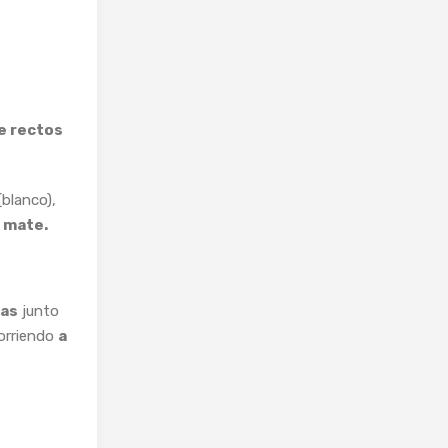
e rectos
(blanco),
 mate.
das
junto
orriendo
a