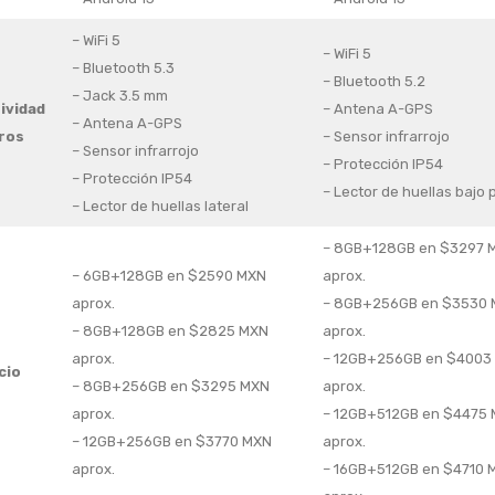
– WiFi 5
– WiFi 5
– Bluetooth 5.3
– Bluetooth 5.2
– Jack 3.5 mm
ividad
– Antena A-GPS
– Antena A-GPS
ros
– Sensor infrarrojo
– Sensor infrarrojo
– Protección IP54
– Protección IP54
– Lector de huellas bajo 
– Lector de huellas lateral
– 8GB+128GB en $3297 
– 6GB+128GB en $2590 MXN
aprox.
aprox.
– 8GB+256GB en $3530
– 8GB+128GB en $2825 MXN
aprox.
aprox.
– 12GB+256GB en $4003
cio
– 8GB+256GB en $3295 MXN
aprox.
aprox.
– 12GB+512GB en $4475
– 12GB+256GB en $3770 MXN
aprox.
aprox.
– 16GB+512GB en $4710 