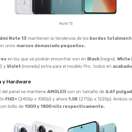
Note 13
dmi Note 13
mantienen la tendencia de los
bordes totalment
con unos
marcos demasiado pequeños.
res
en los que se podrán encontrar son en
Black
(negro),
White
l) y
Violet
(morado) extra para el modelo Pro, todos en
acabado
a y Hardware
d del panel se mantiene
AMOLED
con un tamaño de
6.67 pulga
ión
FHD+
(2400p x 1080p) y ahora
1.5K
(2712p x 1220p). Ambos c
con brillo de
1000 y 1800 nits respectivamente.