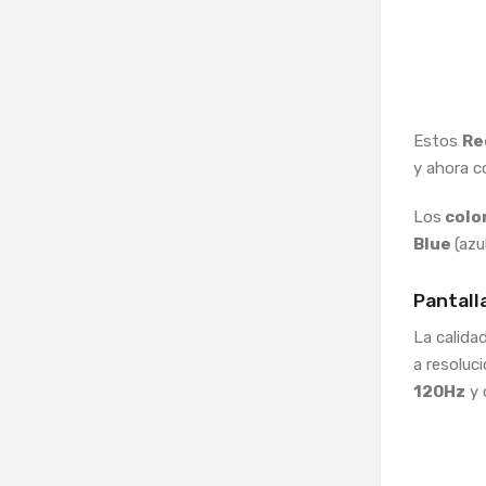
Estos
Re
y ahora 
Los
colo
Blue
(azu
Pantall
La calida
a resoluc
120Hz
y 