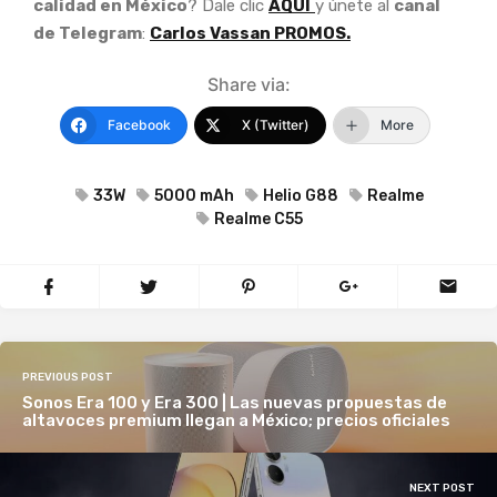
calidad en México
? Dale clic
AQUÍ
y únete al
canal
de Telegram
:
Carlos Vassan PROMOS.
Share via:
Facebook
X (Twitter)
More
33W
5000 mAh
Helio G88
Realme
Realme C55
PREVIOUS POST
Sonos Era 100 y Era 300 | Las nuevas propuestas de
altavoces premium llegan a México; precios oficiales
NEXT POST