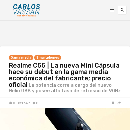
Gama media
Smartphones
Realme C55 | La nueva Mini Cápsula
hace su debut en la gama media
económica del fabricante; precio
oficial
La potencia corre a cargo del nuevo
Helio G88 y posee alta tasa de refresco de 90Hz
0
1747
0