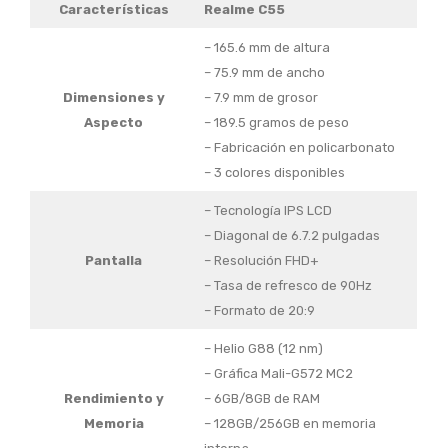
Características
Realme C55
– 165.6 mm de altura
– 75.9 mm de ancho
Dimensiones y
– 7.9 mm de grosor
Aspecto
– 189.5 gramos de peso
– Fabricación en policarbonato
– 3 colores disponibles
– Tecnología IPS LCD
– Diagonal de 6.7.2 pulgadas
Pantalla
– Resolución FHD+
– Tasa de refresco de 90Hz
– Formato de 20:9
– Helio G88 (12 nm)
– Gráfica Mali-G572 MC2
Rendimiento y
– 6GB/8GB de RAM
Memoria
– 128GB/256GB en memoria