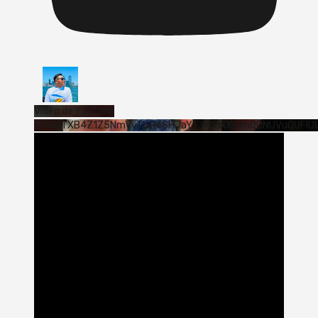
Vídeo de YouTube
VVVWTXB4Z1Z5NmVvTUQ4SHJaYTY4SzJ3LmQ0NUVuQUFlU