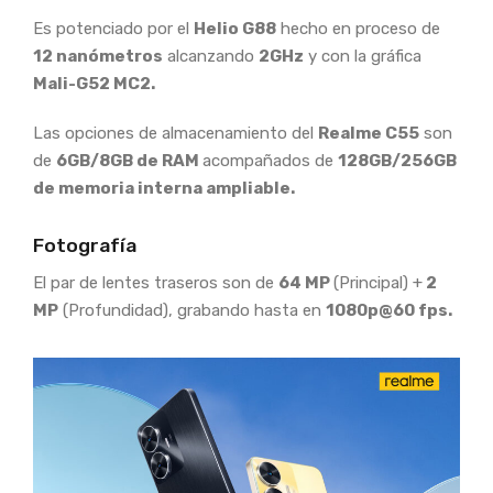
Es potenciado por el
Helio G88
hecho en proceso de
12 nanómetros
alcanzando
2GHz
y con la gráfica
Mali-G52 MC2.
Las opciones de almacenamiento del
Realme C55
son
de
6GB/8GB de RAM
acompañados de
128GB/256GB
de memoria interna ampliable.
Fotografía
El par de lentes traseros son de
64 MP
(Principal) +
2
MP
(Profundidad), grabando hasta en
1080p@60 fps.