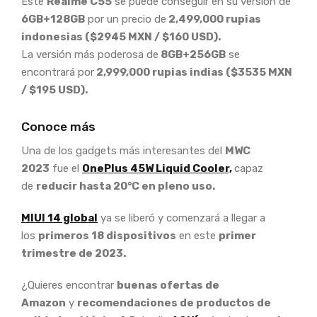
Este
Realme C55
se puede conseguir en su versión de
6GB+128GB
por un precio de
2,499,000 rupias
indonesias ($2945 MXN / $160 USD).
La versión más poderosa de
8GB+256GB
se
encontrará por
2,999,000 rupias indias ($3535 MXN
/ $195 USD).
Conoce más
Una de los gadgets más interesantes del
MWC
2023
fue el
OnePlus 45W Liquid Cooler,
capaz
de
reducir hasta 20°C en pleno uso.
MIUI 14 global
ya se liberó y comenzará a llegar a
los
primeros 18 dispositivos
en este
primer
trimestre de 2023.
¿Quieres encontrar
buenas ofertas de
Amazon
y
recomendaciones de productos de