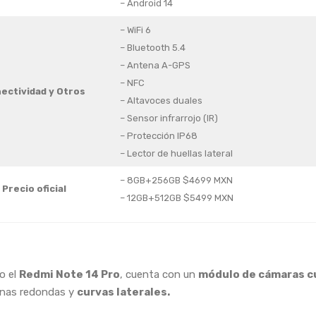
– Android 14
– WiFi 6
– Bluetooth 5.4
– Antena A-GPS
– NFC
ectividad
y Otros
– Altavoces duales
– Sensor infrarrojo (IR)
– Protección IP68
– Lector de huellas lateral
– 8GB+256GB $4699 MXN
Precio oficial
– 12GB+512GB $5499 MXN
o el
Redmi Note 14 Pro
, cuenta con un
módulo de cámaras c
inas redondas y
curvas laterales.