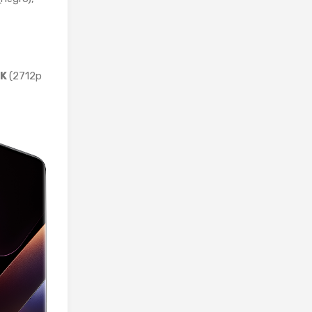
5K
(2712p