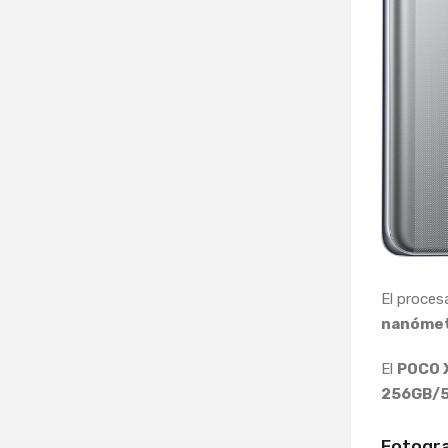
El procesa
nanóme
El
POCO 
256GB/
Fotogra