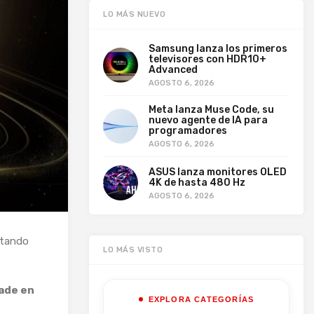
LO MÁS NUEVO
Samsung lanza los primeros
televisores con HDR10+
Advanced
AGOSTO 6, 2026
Meta lanza Muse Code, su
nuevo agente de IA para
programadores
AGOSTO 6, 2026
ASUS lanza monitores OLED
4K de hasta 480 Hz
AGOSTO 6, 2026
tando
LO MÁS VISTO
ade en
EXPLORA CATEGORÍAS