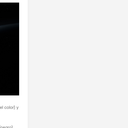
l color) y
(negro),