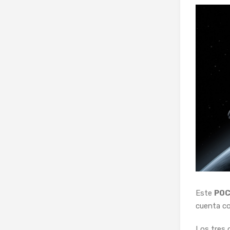
Este
POC
cuenta co
Los tres 