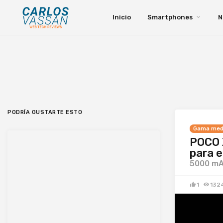
Inicio
Smartphones
N
PODRÍA GUSTARTE ESTO
Gama med
POCO X
para e
5000 mA
1
132