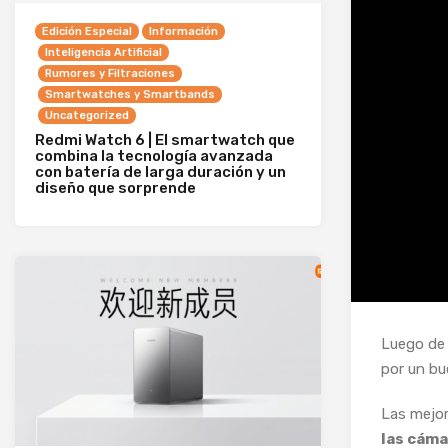
Edición Especial
Información
Inteligencia Artificial
Rumores y Filtraciones
Smartwatches y Smartbands
Uncategorized
Redmi Watch 6 | El smartwatch que
combina la tecnología avanzada
con batería de larga duración y un
diseño que sorprende
Luego de 
por un b
Las mejor
las cáma