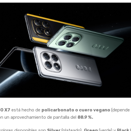
O X7
está hecho de
policarbonato o cuero vegano
(depende e
n un aprovechamiento de pantalla del
88.9 %.
colores disponibles son
Silver
(plateado),
Green
(verde) y
Black