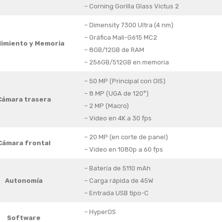
– Corning Gorilla Glass Victus 2
– Dimensity 7300 Ultra (4 nm)
– Gráfica Mali-G615 MC2
imiento
y Memoria
– 8GB/12GB de RAM
– 256GB/512GB en memoria
– 50 MP (Principal con OIS)
– 8 MP (UGA de 120°)
Cámara trasera
– 2 MP (Macro)
– Video en 4K a 30 fps
– 20 MP (en corte de panel)
Cámara frontal
– Video en 1080p a 60 fps
– Batería de 5110 mAh
Autonomía
– Carga rápida de 45W
– Entrada USB tipo-C
– HyperOS
Software