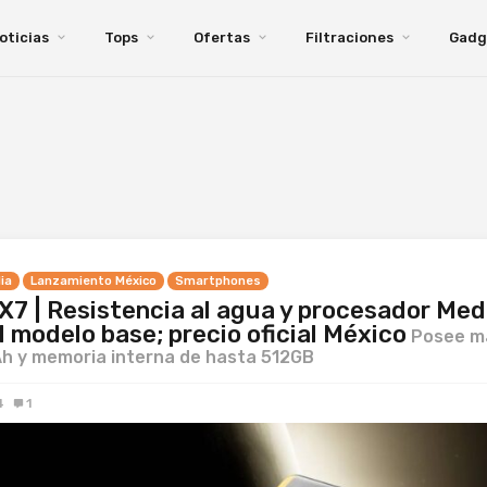
oticias
Tops
Ofertas
Filtraciones
Gadg
ia
Lanzamiento México
Smartphones
7 | Resistencia al agua y procesador Med
l modelo base; precio oficial México
Posee m
h y memoria interna de hasta 512GB
4
1