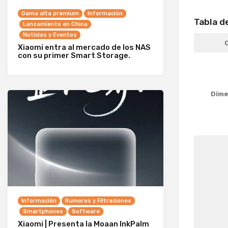
Gama alta premium
Información
Tabla d
Lanzamiento en China
Noticias y Eventos
Xiaomi entra al mercado de los NAS
con su primer Smart Storage.
Dime
Información
Rumores y Filtraciones
Smartphones
Software
Xiaomi | Presenta la Moaan InkPalm