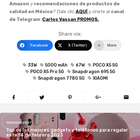
Amazon
y
recomendaciones de productos de
calidad en México
? Dale clic
AQUÍ
y únete al
canal
de Telegram
:
Carlos Vassan PROMOS.
Share via:
Facebook
X (Twitter)
More
33W
5000 mAh
67W
POCO X5 5G
POCO X5 Pro 5G
Snapdragon 695 5G
Snapdragon 778G 5G
XIAOMI
PREVIOUS POST
Top de los mejores gadgets y teléfonos para regalar
este 14 de febrero 2023