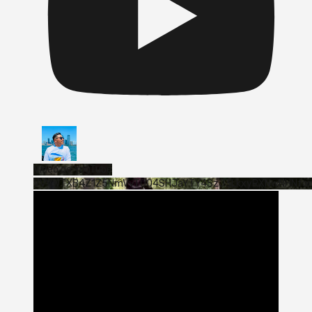
Vídeo de YouTube
VVVWTXB4Z1Z5NmVvTUQ4SHJaYTY4SzJ3LkxyRXNwNHNfa