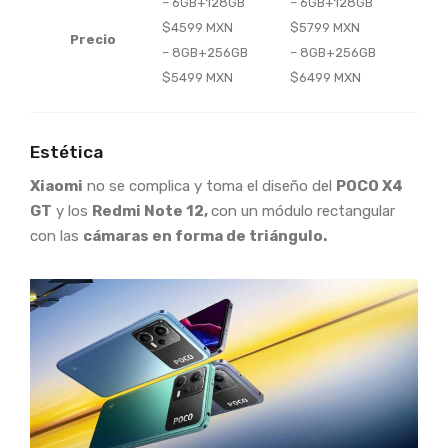
– 6GB+128GB
– 6GB+128GB
$4599 MXN
$5799 MXN
Precio
– 8GB+256GB
– 8GB+256GB
$5499 MXN
$6499 MXN
Estética
Xiaomi
no se complica y toma el diseño del
POCO X4
GT
y los
Redmi Note 12,
con un módulo rectangular
con las
cámaras en forma de triángulo.