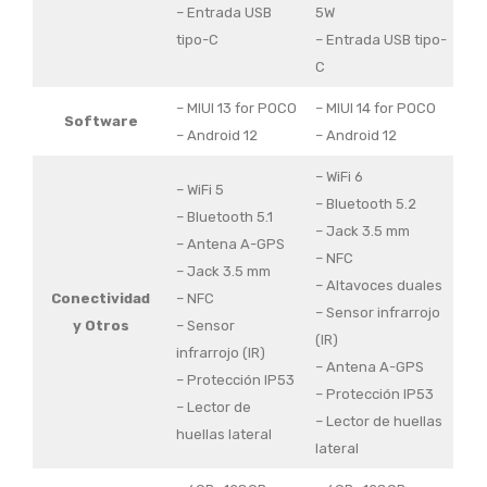
– Entrada USB
5W
tipo-C
– Entrada USB tipo-
C
– MIUI 13 for POCO
– MIUI 14 for POCO
Software
– Android 12
– Android 12
– WiFi 6
– WiFi 5
– Bluetooth 5.2
– Bluetooth 5.1
– Jack 3.5 mm
– Antena A-GPS
– NFC
– Jack 3.5 mm
– Altavoces duales
Conectividad
– NFC
– Sensor infrarrojo
y Otros
– Sensor
(IR)
infrarrojo (IR)
– Antena A-GPS
– Protección IP53
– Protección IP53
– Lector de
– Lector de huellas
huellas lateral
lateral