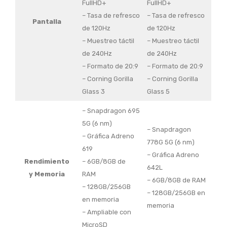
FullHD+
FullHD+
– Tasa de refresco
– Tasa de refresco
Pantalla
de 120Hz
de 120Hz
– Muestreo táctil
– Muestreo táctil
de 240Hz
de 240Hz
– Formato de 20:9
– Formato de 20:9
– Corning Gorilla
– Corning Gorilla
Glass 3
Glass 5
– Snapdragon 695
5G (6 nm)
– Snapdragon
– Gráfica Adreno
778G 5G (6 nm)
619
– Gráfica Adreno
Rendimiento
– 6GB/8GB de
642L
y Memoria
RAM
– 6GB/8GB de RAM
– 128GB/256GB
– 128GB/256GB en
en memoria
memoria
– Ampliable con
MicroSD