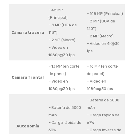
– 48 MP
– 108 MP (Principal)
(Principal)
– 8 MP (UGA de
– 8 MP (UGA de
120°)
Cámara trasera
118°)
– 2 MP (Macro)
– 2 MP (Macro)
– Video en 4K@30
– Video en
fps
1080p@30 fps
– 13 MP (en corte
– 16 MP (en corte
de panel)
de panel)
Cámara frontal
– Video en
– Video en
1080p@30 fps
1080p@30 fps
– Batería de 5000
– Batería de 5000
mAh
mAh
– Carga rápida de
– Carga rápida de
67W
Autonomía
33W
– Carga inversa de