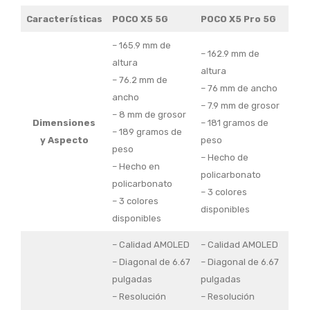
Características
POCO X5 5G
POCO X5 Pro 5G
– 165.9 mm de
– 162.9 mm de
altura
altura
– 76.2 mm de
– 76 mm de ancho
ancho
– 7.9 mm de grosor
– 8 mm de grosor
Dimensiones
– 181 gramos de
– 189 gramos de
y Aspecto
peso
peso
– Hecho de
– Hecho en
policarbonato
policarbonato
– 3 colores
– 3 colores
disponibles
disponibles
– Calidad AMOLED
– Calidad AMOLED
– Diagonal de 6.67
– Diagonal de 6.67
pulgadas
pulgadas
– Resolución
– Resolución