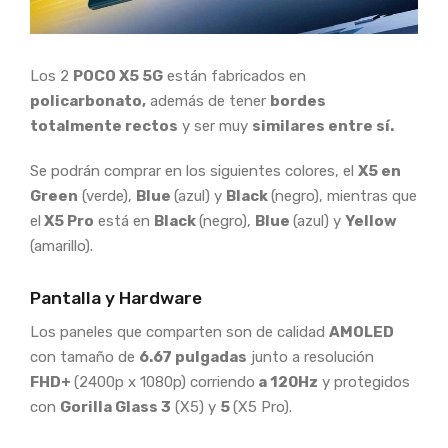
Los 2
POCO X5 5G
están fabricados en
policarbonato,
además de tener
bordes
totalmente rectos
y ser muy
similares entre sí.
Se podrán comprar en los siguientes colores, el
X5 en
Green
(verde),
Blue
(azul) y
Black
(negro), mientras que
el
X5 Pro
está en
Black
(negro),
Blue
(azul) y
Yellow
(amarillo).
Pantalla y Hardware
Los paneles que comparten son de calidad
AMOLED
con tamaño de
6.67 pulgadas
junto a resolución
FHD+
(2400p x 1080p) corriendo
a 120Hz
y protegidos
con
Gorilla Glass 3
(X5) y
5
(X5 Pro).