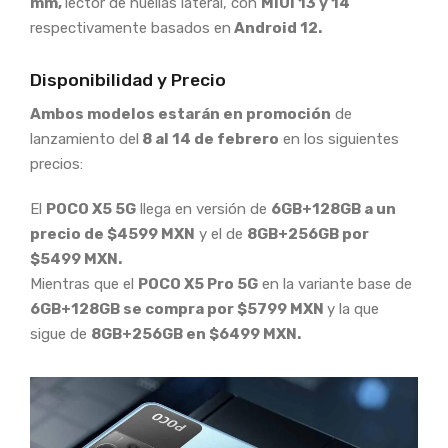
mm,
lector de huellas lateral, con
MIUI 13 y 14
respectivamente basados en
Android 12.
Disponibilidad y Precio
Ambos modelos estarán en promoción
de
lanzamiento del
8 al 14 de febrero
en los siguientes
precios:
El
POCO X5 5G
llega en versión de
6GB+128GB a un
precio de $4599 MXN
y el de
8GB+256GB por
$5499 MXN.
Mientras que el
POCO X5 Pro 5G
en la variante base de
6GB+128GB se compra por $5799 MXN
y la que
sigue de
8GB+256GB en $6499 MXN.