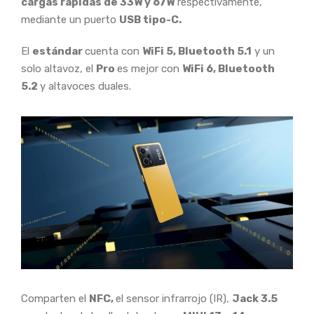
cargas rápidas de 33W y 67W
respectivamente,
mediante un puerto
USB tipo-C.
El
estándar
cuenta con
WiFi 5, Bluetooth 5.1
y un
solo altavoz, el
Pro
es mejor con
WiFi 6, Bluetooth
5.2
y altavoces duales.
Comparten el
NFC,
el sensor infrarrojo (IR),
Jack 3.5