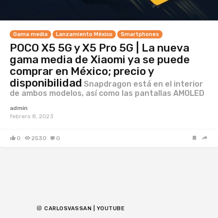
Gama media
Lanzamiento México
Smartphones
POCO X5 5G y X5 Pro 5G | La nueva
gama media de Xiaomi ya se puede
comprar en México; precio y
disponibilidad
Snapdragon está en el interior
de ambos modelos, así como las pantallas AMOLED
admin
febrero 8, 2023
0
2530
0
CARLOSVASSAN | YOUTUBE