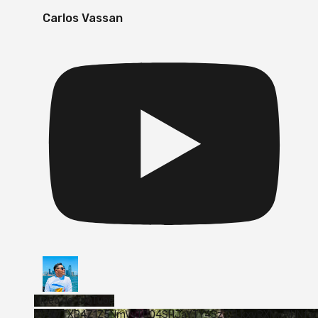
Carlos Vassan
Vídeo de YouTube
VVVWTXB4Z1Z5NmVvTUQ4SHJaYTY4SzJ3LkxyRXNwNHNfa