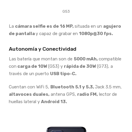
G53
La
cámara selfie es de 16 MP,
situada en un
agujero
de pantalla
y capaz de grabar en
1080p@30 fps.
Autonomía y Conectividad
Las batería que montan son de
5000 mAh,
compatible
con
carga de 10W
(G53) y
rápida de 30W
(G73), a
través de un puerto
USB tipo-C.
Cuentan con WiFi 5,
Bluetooth 5.1 y 5.3,
Jack 3.5 mm,
altavoces duales,
antena GPS,
radio FM,
lector de
huellas lateral y
Android 13.