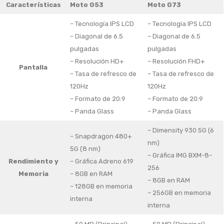
Características
Moto G53
Moto G73
– Tecnología IPS LCD
– Tecnología IPS LCD
– Diagonal de 6.5
– Diagonal de 6.5
pulgadas
pulgadas
– Resolución HD+
– Resolución FHD+
Pantalla
– Tasa de refresco de
– Tasa de refresco de
120Hz
120Hz
– Formato de 20:9
– Formato de 20:9
– Panda Glass
– Panda Glass
– Dimensity 930 5G (6
– Snapdragon 480+
nm)
5G (8 nm)
– Gráfica IMG BXM-8-
Rendimiento y
– Gráfica Adreno 619
256
Memoria
– 8GB en RAM
– 8GB en RAM
– 128GB en memoria
– 256GB en memoria
interna
interna