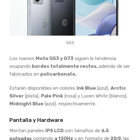
G53
Los nuevos
Moto G53 y G73
siguen la tendencia
ocupando
bordes totalmente rectos,
además de ser
fabricados en
policarbonato.
Estarán disponibles en colores
Ink Blue
(azul),
Arctic
Silver
(plata),
Pale Pink
(rosa) y Lucen White (blanco),
Midnight Blue
(azul), respectivamente.
Pantalla y Hardware
Montan paneles
IPS LCD
con tamaños de
6.5
pulgadas
corriendo
a 120Hz
y en formato de
20:9,
las