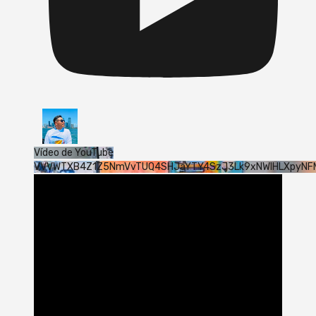
Vídeo de YouTube
VVVWTXB4Z1Z5NmVvTUQ4SHJaYTY4SzJ3Lk9xNWlHLXpyNF