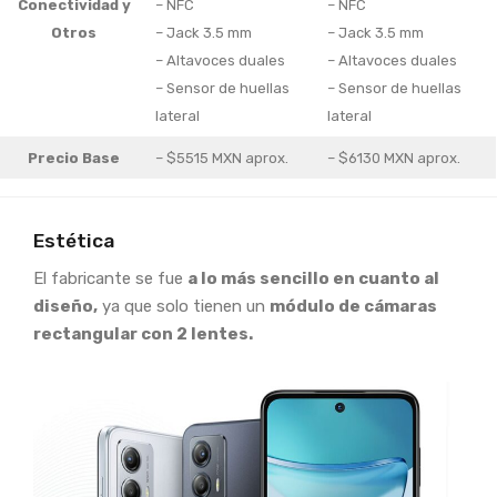
Conectividad y
– NFC
– NFC
Otros
– Jack 3.5 mm
– Jack 3.5 mm
– Altavoces duales
– Altavoces duales
– Sensor de huellas
– Sensor de huellas
lateral
lateral
Precio Base
– $5515 MXN aprox.
– $6130 MXN aprox.
Estética
El fabricante se fue
a lo más sencillo en cuanto al
diseño,
ya que solo tienen un
módulo de cámaras
rectangular con 2 lentes.