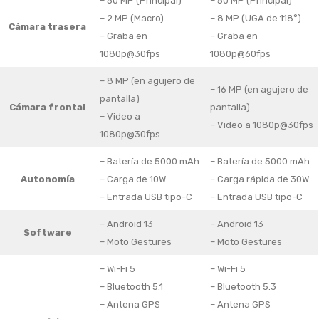
– 50 MP (Principal)
– 50 MP (Principal)
– 2 MP (Macro)
– 8 MP (UGA de 118°)
Cámara trasera
– Graba en
– Graba en
1080p@30fps
1080p@60fps
– 8 MP (en agujero de
– 16 MP (en agujero de
pantalla)
Cámara frontal
pantalla)
– Video a
– Video a 1080p@30fps
1080p@30fps
– Batería de 5000 mAh
– Batería de 5000 mAh
Autonomía
– Carga de 10W
– Carga rápida de 30W
– Entrada USB tipo-C
– Entrada USB tipo-C
– Android 13
– Android 13
Software
– Moto Gestures
– Moto Gestures
– Wi-Fi 5
– Wi-Fi 5
– Bluetooth 5.1
– Bluetooth 5.3
– Antena GPS
– Antena GPS