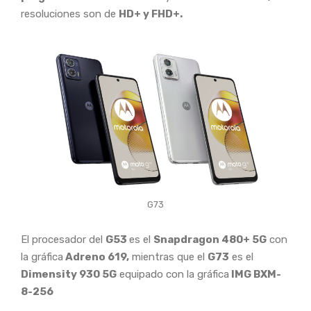
resoluciones son de
HD+ y FHD+.
G73
El procesador del
G53
es el
Snapdragon 480+ 5G
con
la gráfica
Adreno 619,
mientras que el
G73
es el
Dimensity 930 5G
equipado con la gráfica
IMG BXM-
8-256