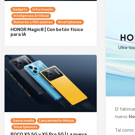
Gadgets
Información
Inteligencia Artificial
Rumores y Filtraciones
Smartphones
HONOR Magic8 | Con botón físico
para IA
El fabric
nuevo
Ho
Gama media
Lanzamiento México
Smartphones
Tal como 
POCO X5 5G y X5 Pro 5G | La nueva