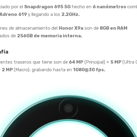
iado por el
Snapdragon 695 5G
hecho en
6 nanómetros
com
Adreno
619
y llegando a los
2.2GHz.
ones de almacenamiento del
Honor X9a
son de
8GB en RAM
ados de
256GB de memoria interna.
fía
e lentes traseros que tiene son de
64 MP
(Principal) +
5 MP
(Ultra 
+
2 MP
(Macro); grabando hasta en
1080@30 fps.