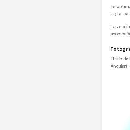
Es potenc
la gráfica
Las opci
acompañ
Fotogra
El trío d
Angular) 