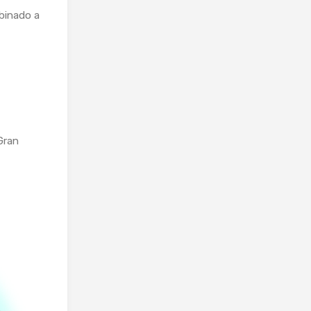
binado a
Gran