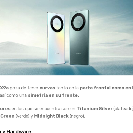
 X9a
goza de tener
curvas
tanto en la
parte frontal como en 
así como una
simetría en su frente.
lores
en los que se encuentra son en
Titanium Silver
(plateado
 Green
(verde) y
Midnight Black
(negro).
a y Hardware