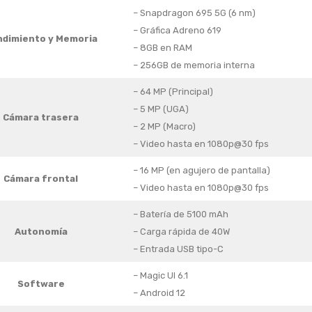
– Snapdragon 695 5G (6 nm)
– Gráfica Adreno 619
ndimiento y Memoria
– 8GB en RAM
– 256GB de memoria interna
– 64 MP (Principal)
– 5 MP (UGA)
Cámara trasera
– 2 MP (Macro)
– Video hasta en 1080p@30 fps
– 16 MP (en agujero de pantalla)
Cámara frontal
– Video hasta en 1080p@30 fps
– Batería de 5100 mAh
Autonomía
– Carga rápida de 40W
– Entrada USB tipo-C
– Magic UI 6.1
Software
– Android 12