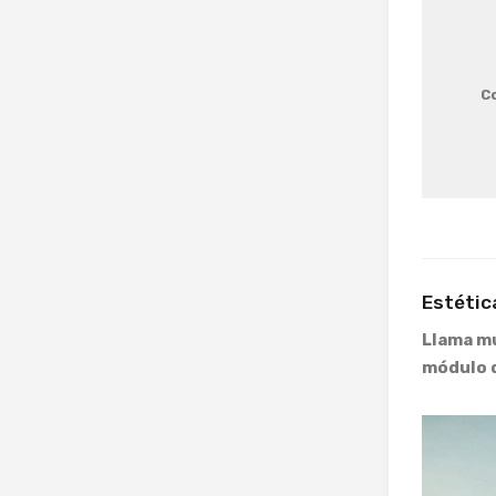
C
Estétic
Llama m
módulo 