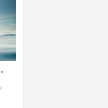
la
),