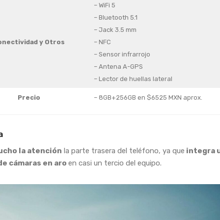
– WiFi 5
– Bluetooth 5.1
– Jack 3.5 mm
onectividad y Otros
– NFC
– Sensor infrarrojo
– Antena A-GPS
– Lector de huellas lateral
Precio
– 8GB+256GB en $6525 MXN aprox.
a
ucho la atención
la parte trasera del teléfono, ya que
integra 
de cámaras en aro
en casi un tercio del equipo.