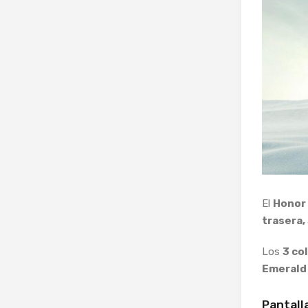
El
Honor
trasera,
Los
3 co
Emerald
Pantall