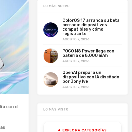
LO MÁS NUEVO
ColorOS 17 arranca su beta
cerrada: dispositivos
compatibles y cómo
registrarte
AGOSTO 7, 2026
POCO M8 Power llega con
batería de 8,000 mAh
AGOSTO 7, 2026
OpenAI prepara un
dispositivo con IA diseñado
por Jony Ive
AGOSTO 7, 2026
dia
con el
LO MÁS VISTO
las
EXPLORA CATEGORÍAS