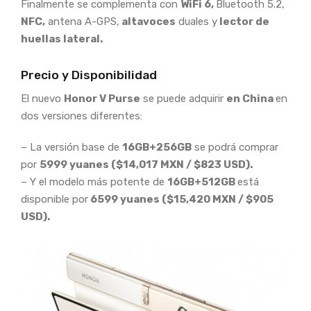
Finalmente se complementa con
WiFi 6,
Bluetooth 5.2,
NFC,
antena A-GPS,
altavoces
duales y
lector de
huellas lateral.
Precio y Disponibilidad
El nuevo
Honor V Purse
se puede adquirir
en China
en
dos versiones diferentes:
– La versión base de
16GB+256GB
se podrá comprar
por
5999 yuanes ($14,017 MXN / $823 USD).
– Y el modelo más potente de
16GB+512GB
está
disponible por
6599 yuanes ($15,420 MXN / $905
USD).