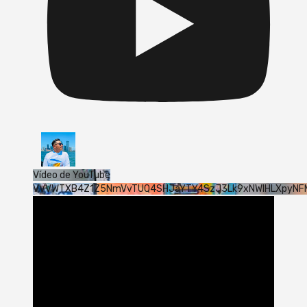
Vídeo de YouTube
VVVWTXB4Z1Z5NmVvTUQ4SHJaYTY4SzJ3Lk9xNWlHLXpyNF