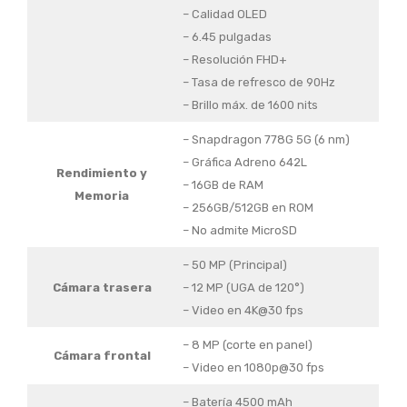
– Calidad OLED
– 6.45 pulgadas
– Resolución FHD+
– Tasa de refresco de 90Hz
– Brillo máx. de 1600 nits
– Snapdragon 778G 5G (6 nm)
– Gráfica Adreno 642L
Rendimiento y
– 16GB de RAM
Memoria
– 256GB/512GB en ROM
– No admite MicroSD
– 50 MP (Principal)
Cámara trasera
– 12 MP (UGA de 120°)
– Video en 4K@30 fps
– 8 MP (corte en panel)
Cámara frontal
– Video en 1080p@30 fps
– Batería 4500 mAh