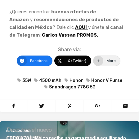
¿Quieres encontrar
buenas ofertas de
Amazon
y
recomendaciones de productos de
calidad en México
? Dale clic
AQUÍ
y únete al
canal
de Telegram
:
Carlos Vassan PROMOS.
Share via:
Facebook
X (Twitter)
More
35W
4500 mAh
Honor
Honor V Purse
Snapdragon 778G 5G
PREVIOUS POST
OPPO A78 | México recibe un gama media equilibrado