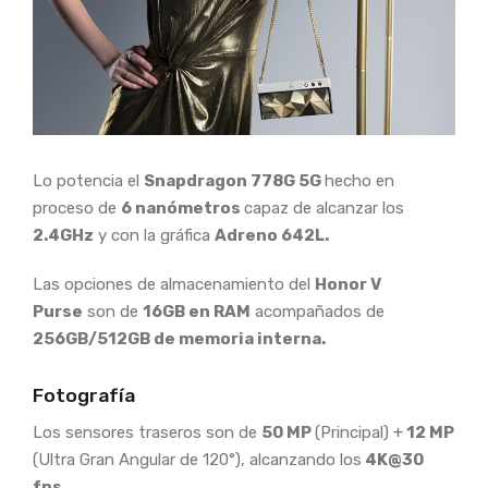
Lo potencia el
Snapdragon 778G 5G
hecho en
proceso de
6 nanómetros
capaz de alcanzar los
2.4GHz
y con la gráfica
Adreno 642L.
Las opciones de almacenamiento del
Honor V
Purse
son de
16GB en RAM
acompañados de
256GB/512GB de memoria interna.
Fotografía
Los sensores traseros son de
50 MP
(Principal) +
12 MP
(Ultra Gran Angular de 120°), alcanzando los
4K@30
fps.