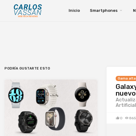
Inicio
Smartphones
N
PODRÍA GUSTARTE ESTO
Gama alta
Galaxy
nuevo 
Actualiz
Artificial
0
865