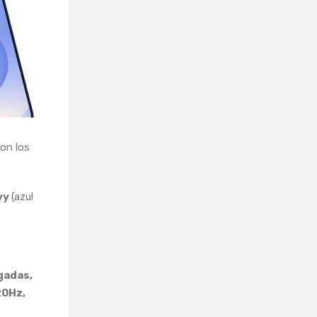
on los
vy
(azul
gadas,
20Hz,