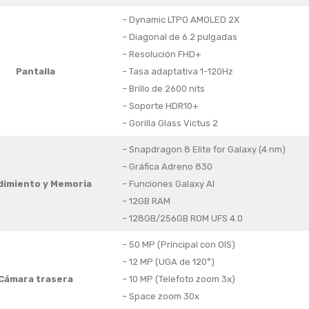
– Dynamic LTPO AMOLED 2X
– Diagonal de 6.2 pulgadas
– Resolución FHD+
Pantalla
– Tasa adaptativa 1-120Hz
– Brillo de 2600 nits
– Soporte HDR10+
– Gorilla Glass Victus 2
– Snapdragon 8 Elite for Galaxy (4 nm)
– Gráfica Adreno 830
dimiento
y Memoria
– Funciones Galaxy AI
– 12GB RAM
– 128GB/256GB ROM UFS 4.0
– 50 MP (Principal con OIS)
– 12 MP (UGA de 120°)
Cámara trasera
– 10 MP (Telefoto zoom 3x)
– Space zoom 30x