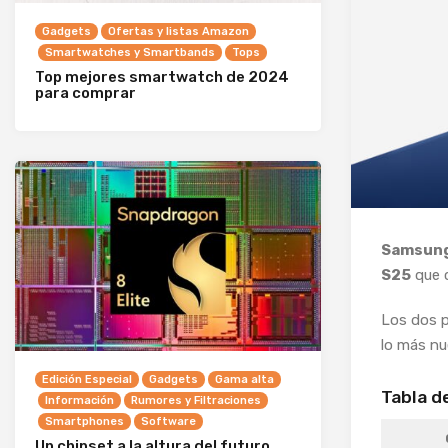
Gadgets
Ofertas y listas Amazon
Smartwatches y Smartbands
Tops
Top mejores smartwatch de 2024
para comprar
Samsun
S25
que 
Los dos p
lo más n
Edición Especial
Gadgets
Gama alta
Tabla d
Información
Rumores y Filtraciones
Smartphones
Software
Un chipset a la altura del futuro