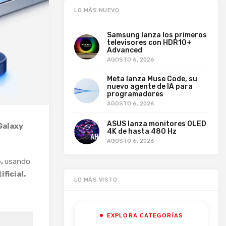
LO MÁS NUEVO
Samsung lanza los primeros
televisores con HDR10+
Advanced
AGOSTO 6, 2026
Meta lanza Muse Code, su
nuevo agente de IA para
programadores
AGOSTO 6, 2026
ASUS lanza monitores OLED
Galaxy
4K de hasta 480 Hz
AGOSTO 6, 2026
o,
usando
ficial.
LO MÁS VISTO
EXPLORA CATEGORÍAS