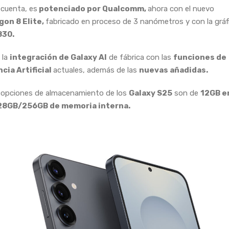
cuenta, es
potenciado por Qualcomm,
ahora con el nuevo
on 8 Elite,
fabricado en proceso de 3 nanómetros y con la gráf
830.
 la
integración de Galaxy AI
de fábrica con las
funciones de
cia Artificial
actuales, además de las
nuevas añadidas.
 opciones de almacenamiento de los
Galaxy S25
son de
12GB e
28GB/256GB de memoria interna.