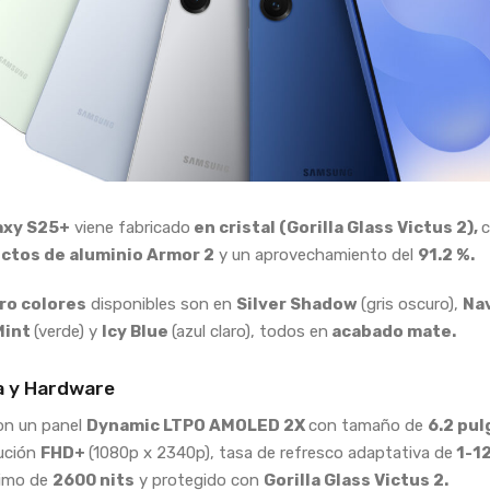
axy S25+
viene fabricado
en cristal (Gorilla Glass Victus 2),
c
ctos de aluminio Armor 2
y un aprovechamiento del
91.2 %.
ro colores
disponibles son en
Silver Shadow
(gris oscuro),
Na
Mint
(verde) y
Icy Blue
(azul claro), todos en
acabado mate.
a y Hardware
on un panel
Dynamic LTPO AMOLED 2X
con tamaño de
6.2 pul
ución
FHD+
(1080p x 2340p), tasa de refresco adaptativa de
1-1
ximo de
2600 nits
y protegido con
Gorilla Glass Victus 2.