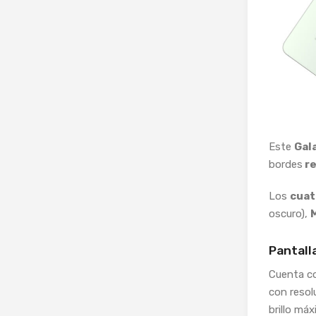
Este
Gal
bordes
re
Los
cuat
oscuro),
Pantall
Cuenta c
con resol
brillo má