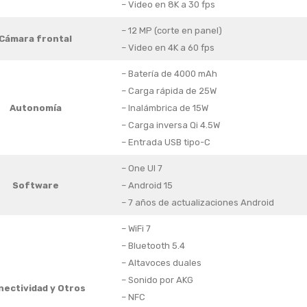
– Video en 8K a 30 fps
– 12 MP (corte en panel)
Cámara frontal
– Video en 4K a 60 fps
– Batería de 4000 mAh
– Carga rápida de 25W
Autonomía
– Inalámbrica de 15W
– Carga inversa Qi 4.5W
– Entrada USB tipo-C
– One UI 7
Software
– Android 15
– 7 años de actualizaciones Android
– WiFi 7
– Bluetooth 5.4
– Altavoces duales
– Sonido por AKG
nectividad
y Otros
– NFC