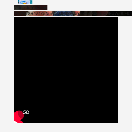
Vídeo de YouTube
VVVWTXB4Z1Z5NmVvTUQ4SHJaYTY4SzJ3LmQ0NUVuQUFlU