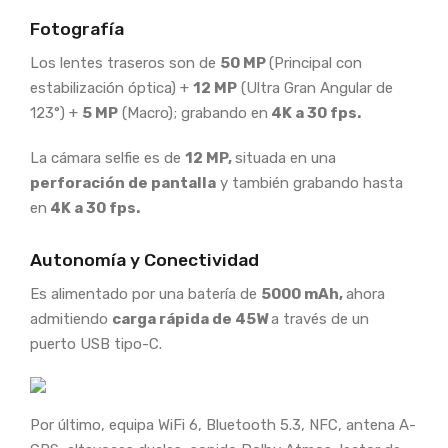
Fotografía
Los lentes traseros son de
50 MP
(Principal con
estabilización óptica) +
12 MP
(Ultra Gran Angular de
123°) +
5 MP
(Macro); grabando en
4K a 30 fps.
La cámara selfie es de
12 MP,
situada en una
perforación de pantalla
y también grabando hasta
en
4K a 30 fps.
Autonomía y Conectividad
Es alimentado por una batería de
5000 mAh,
ahora
admitiendo
carga rápida de 45W
a través de un
puerto USB tipo-C.
Por último, equipa WiFi 6, Bluetooth 5.3, NFC, antena A-