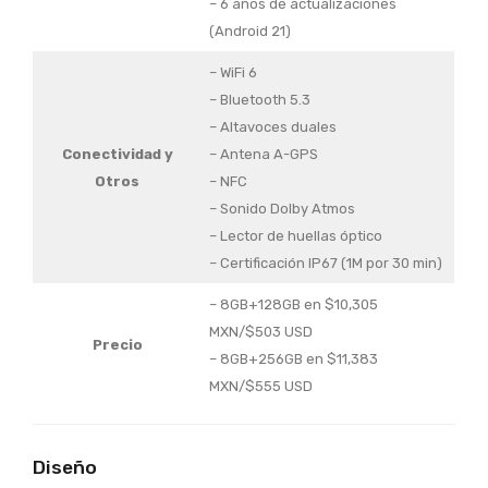
– 6 años de actualizaciones
(Android 21)
– WiFi 6
– Bluetooth 5.3
– Altavoces duales
Conectividad y
– Antena A-GPS
Otros
– NFC
– Sonido Dolby Atmos
– Lector de huellas óptico
– Certificación IP67 (1M por 30 min)
– 8GB+128GB en $10,305
MXN/$503 USD
Precio
– 8GB+256GB en $11,383
MXN/$555 USD
Diseño