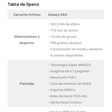
Tabla de Specs
Características
Galaxy A56
– 162.2 mm de altura
– 77.5 mm de ancho
Dimensiones y
– 7.4 mm de grosor
Aspecto
– 198 gramos de peso
– Construcción en cristal y aluminio
– 4 colores disponibles
– Tecnología Super AMOLED
– Diagonal de 6.7 pulgadas
– Resolución FHD+
Pantalla
– Tasa de refresco de 120Hz
– Soporte HDR10+
– Brillo de hasta 1900 nits
– Gorilla Glass Victus+
– Exynos 1580 5G (4 nm)