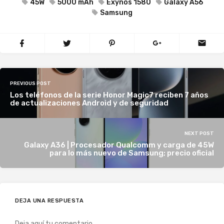
45W
5000 mAh
Exynos 1580
Galaxy A56
Samsung
PREVIOUS POST
Los teléfonos de la serie Honor Magic7 reciben 7 años
de actualizaciones Android y de seguridad
NEXT POST
Galaxy A36 | Procesador Qualcomm y carga de 45W
para lo más nuevo de Samsung; precio oficial
DEJA UNA RESPUESTA