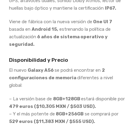
GPS, altavoces duales, sonido Dolby Atmos, lector de
huellas bajo óptico y mantiene la certificación
IP67.
Viene de fábrica con la nueva versión de
One UI 7
basada en
Android 15,
estrenando la política de
actualización
6 años de sistema operativo y
seguridad.
Disponibilidad y Precio
El nuevo
Galaxy A56
se podrá encontrar en
2
configuraciones de memoria
diferentes a nivel
global:
– La versión base de
8GB+128GB
estará disponible por
479 euros ($10,305 MXN / $503 USD).
– Y el más potente de
8GB+256GB
se comprará por
529 euros ($11,383 MXN / $555 USD).