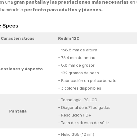
on una
gran pantalla y las prestaciones más necesarias
en 
 haciéndolo
perfecto para adultos y jóvenes.
e Specs
Características
Redmi 12C
– 168.8 mm de altura
– 76.4 mm de ancho
– 8.8 mm de grosor
ensiones y Aspecto
– 192 gramos de peso
– Fabricación en policarbonato
– 3 colores disponibles
– Tecnología IPS LCD
– Diagonal de 6.71 pulgadas
Pantalla
– Resolución HD+
– Tasa de refresco de 60Hz
– Helio G85 (12 nm)