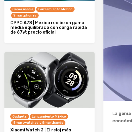
Gama media
Lanzamiento México
Smartphones
OPPO A78 | México recibe un gama
media equilibrado con carga rápida
de 67W; precio oficial
La
gama 
Gadgets
Lanzamiento México
económ
Smartwatches y Smartbands
Xiaomi Watch 2 | El reloj más