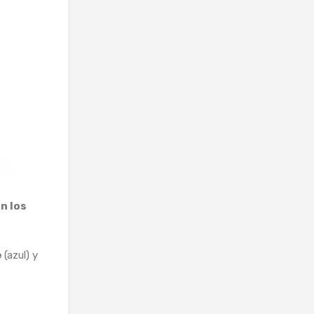
n los
e
(azul) y