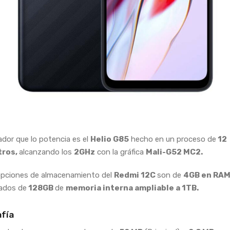
ador que lo potencia es el
Helio G85
hecho en un proceso de
12
ros,
alcanzando los
2GHz
con la gráfica
Mali-G52 MC2.
opciones de almacenamiento del
Redmi 12C
son de
4GB en RA
ados de
128GB
de
memoria interna ampliable a 1TB.
fía