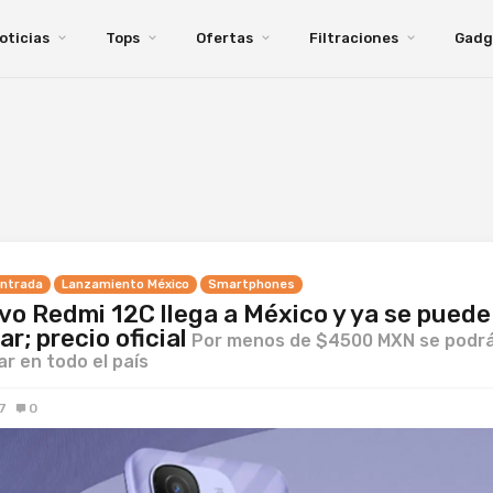
oticias
Tops
Ofertas
Filtraciones
Gadg
ntrada
Lanzamiento México
Smartphones
vo Redmi 12C llega a México y ya se puede
r; precio oficial
Por menos de $4500 MXN se podr
r en todo el país
7
0