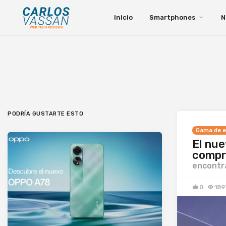
Inicio
Smartphones
N
PODRÍA GUSTARTE ESTO
Gama de e
El nue
compra
encontra
0
189