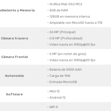
– Gráfica Mali-G52 MC2
dimiento y Memoria
– 4GB de RAM
– 128GB en memoria interna
– Ampliable con MicroSD hasta a 1TB
– 50 MP (Principal)
Cámara trasera
– 0.8 MP (Profundidad)
– Video hasta en 1080p@30 fps
– 5 MP (en notch de gota)
Cámara frontal
– Video hasta en 1080p@30 fps
– Batería de 5000 mAh
Autonomía
– Carga de 10W
– Entrada MicroUSB
– MIUI 13
Software
– Android 12
– WiFi 5