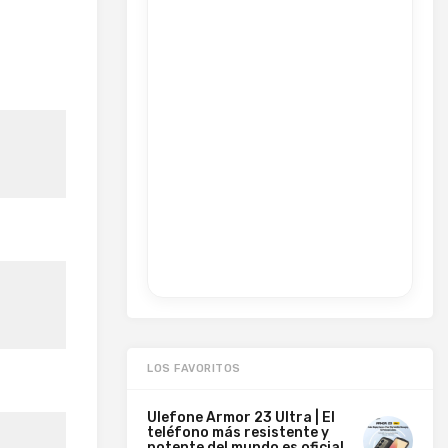
LOS FAVORITOS
Ulefone Armor 23 Ultra | El
teléfono más resistente y
potente del mundo es oficial