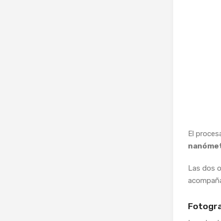
El proces
nanómet
Las dos 
acompañ
Fotogra