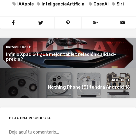
IAApple
InteligenciaArtificial
OpenAI
Siri
PREVIOUS POST
Infinix Xpad GT ¿La mejor tablet relación calidad-
precio?
NEXT POST
Nothing Phone (3) tendrá Android 16
DEJA UNA RESPUESTA