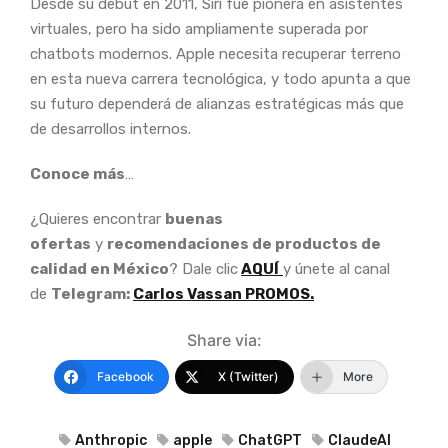
Desde su debut en 2011, Siri fue pionera en asistentes
virtuales, pero ha sido ampliamente superada por
chatbots modernos. Apple necesita recuperar terreno
en esta nueva carrera tecnológica, y todo apunta a que
su futuro dependerá de alianzas estratégicas más que
de desarrollos internos.
Conoce más
…
¿Quieres encontrar
buenas
ofertas
y
recomendaciones de productos de
calidad en México
? Dale clic
AQUÍ
y únete al canal
de
Telegram:
Carlos Vassan PROMOS.
Share via:
Facebook
X (Twitter)
More
Anthropic
apple
ChatGPT
ClaudeAI