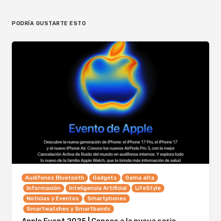
PODRÍA GUSTARTE ESTO
Audífonos Bluetooth
Gadgets
Gama alta
Información
Inteligencia Artificial
LifeStyle
Noticias y Eventos
Smartphones
Smartwatches y Smartbands
Apple Event 2025 | Conoce a la nueva serie