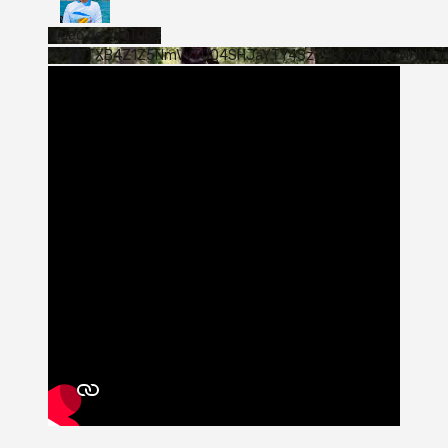
Vídeo de YouTube
VVVWTXB4Z1Z5NmVvTUQ4SHJaYTY4SzJ3LkxyRXNwNHNfa