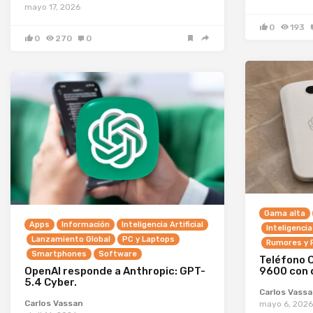
mayo 17, 2026
0
193
0
270
0
Gama alta
Apps
Información
Inteligencia Artificial
Inteligencia 
Lanzamiento Global
PC y Laptops
Rumores y F
Smartphones
Software
Teléfono 
OpenAI responde a Anthropic: GPT-
9600 con 
5.4 Cyber.
Carlos Vass
Carlos Vassan
mayo 6, 2026