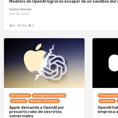
Modelos de OpenAI lograron escapar de un sandbox dur
Carlos Vassan
julio 26, 2026
0
126
0
Información
Inteligencia Artificial
Información
LifeStyle
Noticias y Eventos
LifeStyle
Apple demanda a OpenAI por
OpenAI hab
presunto robo de secretos
empresa a
comerciales