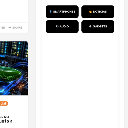
SMARTPHONES
NOTICIAS
AUDIO
GADGETS
TER
SHARE
icial
, su
junto a