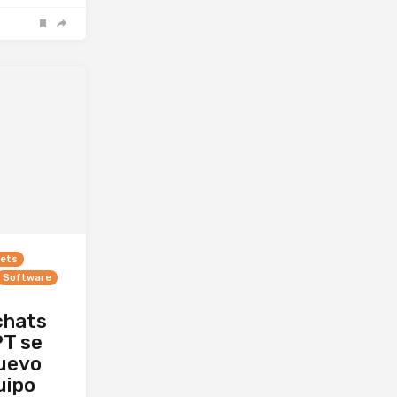
ets
Software
chats
PT se
nuevo
uipo