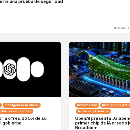
ante una prueba de seguridad
READ LA
Inteligencia Artificial
Información
Inteligencia Artif
Noticias y Eventos
Noticias y Eventos
ría ofrecido 5% de su
OpenAI presenta Jalapeño
l gobierno
primer chip de IA creado 
Broadcom