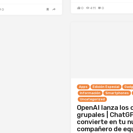
0
411
0
0
Apps
Edición Especial
Gadg
Información
Smartphones
Uncategorized
OpenAI lanza los 
grupales | ChatG
convierte en tu 
compañero de eq