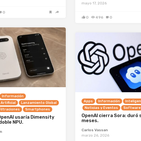
mayo 17, 2026
0
0
496
0
Información
Apps
Información
Inteligen
Artificial
Lanzamiento Global
Noticias y Eventos
Software
iltraciones
Smartphones
OpenAI cierra Sora: duró 
OpenAI usaría Dimensity
meses.
doble NPU.
Carlos Vassan
an
marzo 26, 2026