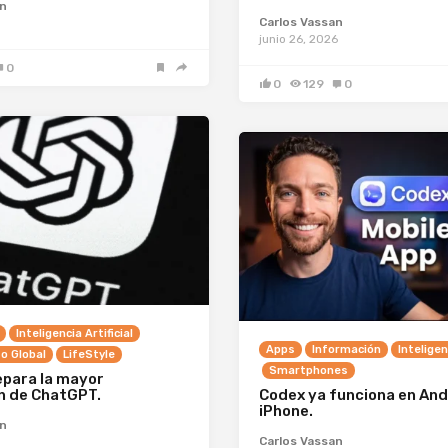
an
Carlos Vassan
junio 26, 2026
0
0
129
0
Inteligencia Artificial
Apps
Información
Inteligen
o Global
LifeStyle
Smartphones
epara la mayor
n de ChatGPT.
Codex ya funciona en And
iPhone.
an
Carlos Vassan