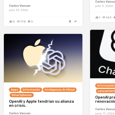
Carlos Vass
Carlos Vassan
julio 5, 2026
julio 13, 2026
1
143
0
178
0
Información
Apps
Información
Inteligencia Artificial
Lanzamient
Smartphones
OpenAI pr
OpenAI y Apple tendrían su alianza
renovació
en crisis.
Carlos Vass
Carlos Vassan
junio 11, 2026