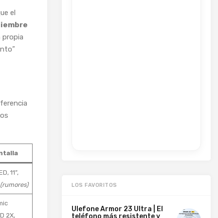
ue el
tiembre
 propia
onto”
iferencia
ios
ntalla
D, 11”,
(rumores)
LOS FAVORITOS
mic
Ulefone Armor 23 Ultra | El
D 2X,
teléfono más resistente y