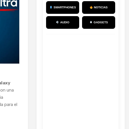
SMARTPHONES
NOTICIAS
AUDIO
GADGETS
laxy
Con una
ia
da para el