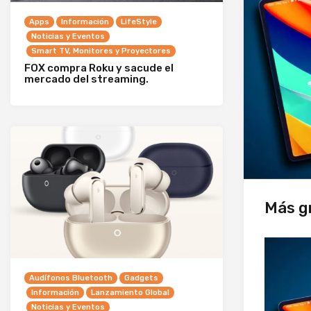
Apps
Información
LifeStyle
Noticias y Eventos
Smart TV, Monitores y Proyectores
FOX compra Roku y sacude el
mercado del streaming.
Más gr
Audífonos Bluetooth
Gadgets
Información
Lanzamiento Global
Noticias y Eventos