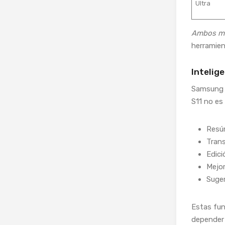
Ultra
Ambos mo
herramient
Intelige
Samsung h
S11 no es
Resú
Trans
Edici
Mejor
Suger
Estas fun
depender 