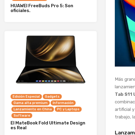
HUAWEI FreeBuds Pro 5: Son
oficiales.
Más grand
lanzamien
Tab S11 
Edición Especial
Gadgets
combinaci
Gama alta premium
Información
artificial
Lanzamiento en China
PC y Laptops
Software
trabajo, l
El MateBook Fold Ultimate Design
es Real
Lanzami