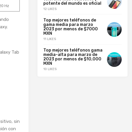
potente del mundo es oficial
120 Hz
12 LIKES
iando
Top mejores teléfonos de
gama media para marzo
axy.
2023 por menos de $7000
MXN
11 LIKES
Top mejores teléfonos gama
Galaxy Tab
media-alta para marzo de
2023 por menos de $10,000
MXN
10 LIKES
itivo, sin
ción con