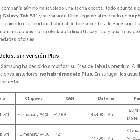
 compañía aún no ha revelado una fecha exacta, todo apunta a q
 Galaxy Tab S11
y su variante Ultra llegarán al mercado en
sep
, siguiendo el calendario habitual de lanzamientos de Samsung. La
confirmado que no ha olvidado la línea Galaxy Tab y que “muy pr
edades oficiales.
elos, sin versión Plus
 Samsung ha decidido simplificar su línea de tablets premium. A d
ciones anteriores,
no habrá modelo Plus
. En su lugar, los usuar
gir entre:
lo
Chipset
RAM
Batería
Pa
-AMOLE
b S11
-Dimensity 9400
-12 GB
-8,400 mAh
120 Hz
-Dyna
b S11
-Dimensity 9400
-12
-11,700 mAh
AMOLE