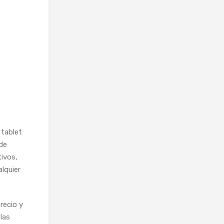
 tablet
de
tivos,
lquier
recio y
las