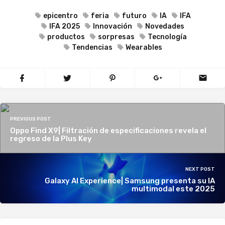
epicentro
feria
futuro
IA
IFA
IFA 2025
Innovación
Novedades
productos
sorpresas
Tecnología
Tendencias
Wearables
PREVIOUS POST
Oppo Find X9| Filtración de especificaciones revela el
regreso de la Plus Key
NEXT POST
Galaxy AI Experience| Samsung presenta su IA
multimodal este 2025