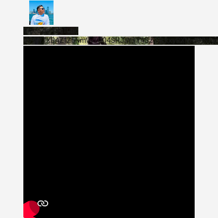
Vídeo de YouTube
VVVWTXB4Z1Z5NmVvTUQ4SHJaYTY4SzJ3LkxyRXNwNHNfa