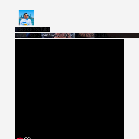
Vídeo de YouTube
VVVWTXB4Z1Z5NmVvTUQ4SHJaYTY4SzJ3LklYcnZxUjExS0s