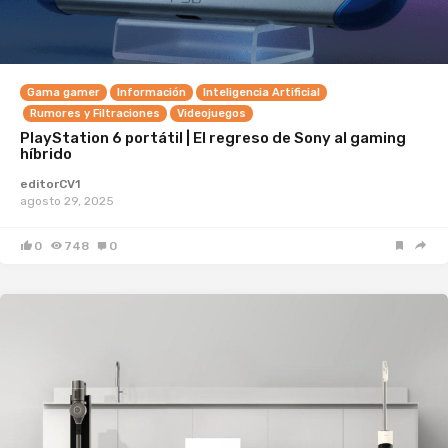
Gama gamer
Información
Inteligencia Artificial
Rumores y Filtraciones
Videojuegos
PlayStation 6 portátil | El regreso de Sony al gaming
híbrido
editorCV1
agosto 29, 2025
0
748
0