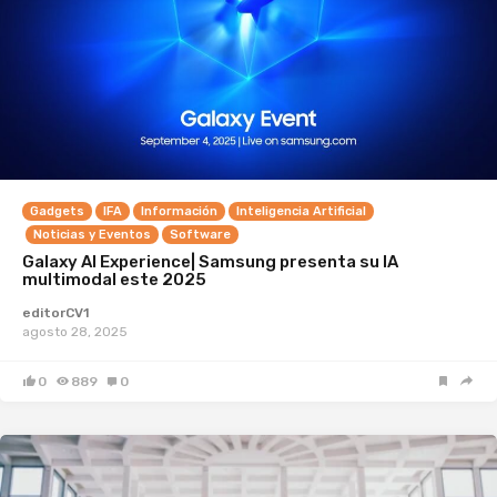
Gadgets
IFA
Información
Inteligencia Artificial
Noticias y Eventos
Software
Galaxy AI Experience| Samsung presenta su IA
multimodal este 2025
editorCV1
agosto 28, 2025
0
889
0