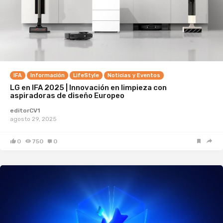
IFA
Información
LifeStyle
Noticias y Eventos
LG en IFA 2025 | Innovación en limpieza con
aspiradoras de diseño Europeo
editorCV1
agosto 29, 2025
0
750
0