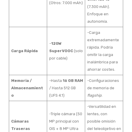
(Otros: 7.000 mAh)
(7.300 mAh).
Enfoque en
autonomía.
-Carga
extremadamente
–
120W
rápida. Podría
Carga Rápida
SuperVOOC
(solo
omitir la carga
por cable)
inalámbrica para
ahorrar costes.
Memoria /
-Hasta
16 GB RAM
-Configuraciones
Almacenamient
/ Hasta 512 GB
de memoria de
o
(UFS 4.1)
flagship
.
-Versatilidad en
-Triple cámara (50
lentes, con
Cámaras
MP principal con
posible omisión
Traseras
OIS + 8 MP Ultra
del teleobjetivo en