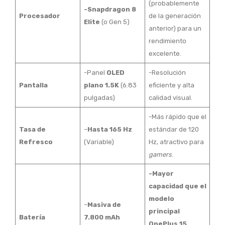
(probablemente
-Snapdragon 8
Procesador
de la generación
Elite
(o Gen 5)
anterior) para un
rendimiento
excelente.
-Panel
OLED
-Resolución
Pantalla
plano 1.5K
(6.83
eficiente y alta
pulgadas)
calidad visual.
-Más rápido que el
Tasa de
–
Hasta 165 Hz
estándar de 120
Refresco
(Variable)
Hz, atractivo para
gamers
.
-Mayor
capacidad que el
modelo
–
Masiva de
principal
Batería
7.800 mAh
OnePlus 15