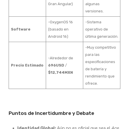
Gran Angular)
algunas
versiones.
-OxygenOS 16
-Sistema
Software
(basado en
operativo de
Android 16)
última generación.
-Muy competitivo
para las
-Alrededor de
especificaciones
Precio Estimado
696USD
/
de batería y
$12,744MXN
rendimiento que
ofrece.
Puntos de Incertidumbre y Debate
Identidad Global:
Aún no es oficial que sea el
Ace