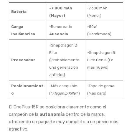
-7.800 mAh
-7.300 mAh
Batería
(Mayor)
(Menor)
Carga
-Rumoreada
-50W
Inalámbrica
Ausencia
(Confirmada)
-Snapdragon 8
Elite
-Snapdragon 8
Procesador
(Probablemente
Elite Gen 5 (Lo
una generación
más nuevo)
anterior)
Posicionamient
-Más asequible
-Tope de gama
o
(“
Flagship Killer
“)
(Más caro)
El OnePlus 15R se posiciona claramente como el
campeón de la
autonomía
dentro de la marca,
ofreciendo un paquete muy completo a un precio más
atractivo.