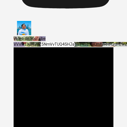
Vídeo de YouTube
VVVWTXB4Z1Z5NmVvTUQ4SHJaYTY4SzJ3LmtzRHM2dHEw