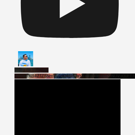
Vídeo de YouTube
VVVWTXB4Z1Z5NmVvTUQ4SHJaYTY4SzJ3LmQ0NUVuQUFlU