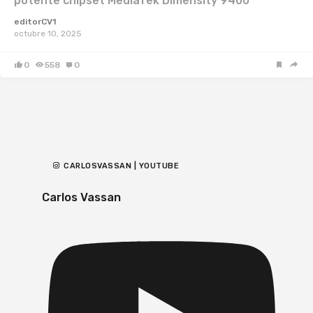
potente chipset MediaTek Dimensity 9400
editorCV1
octubre 10, 2025
0
558
0
CARLOSVASSAN | YOUTUBE
Carlos Vassan