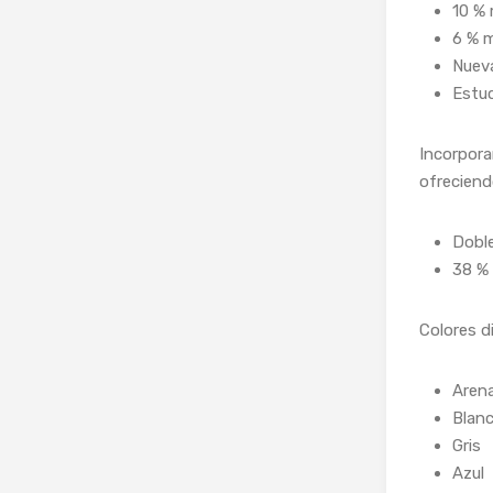
10 % 
6 % m
Nueva
Estu
Incorpora
ofreciend
Doble
38 %
Colores d
Aren
Blan
Gris
Azul