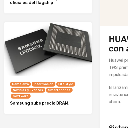
oficiales del flagship
HUAW
con 
Huawei pr
TWS premi
impulsada
Gama alta
Información
LifeStyle
El lanzam
Noticias y Eventos
Smartphones
resistenc
Software
ahora.
Samsung sube precio DRAM.
Sistem