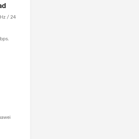
ad
kHz / 24
Mbps.
uawei