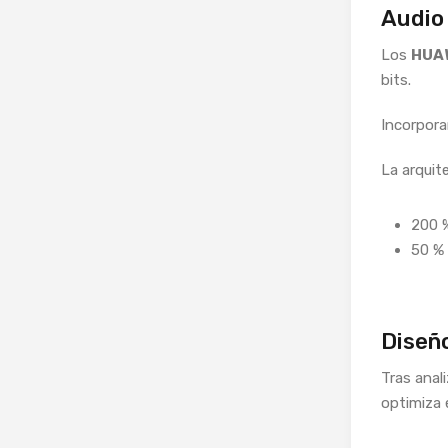
Audio 
Los
HUAW
bits.
Incorpora
La arquit
200 %
50 % 
Diseñ
Tras anal
optimiza 