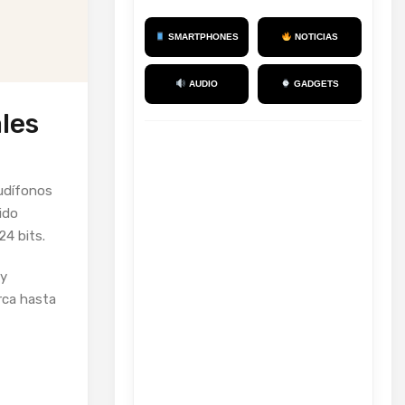
SMARTPHONES
NOTICIAS
AUDIO
GADGETS
les
udífonos
ido
24 bits.
 y
rca hasta