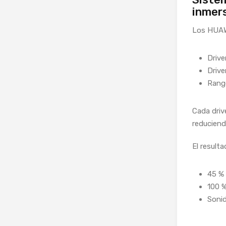
inmer
Los HUAW
Drive
Drive
Rango
Cada driv
reduciend
El resulta
45 % 
100 
Sonid