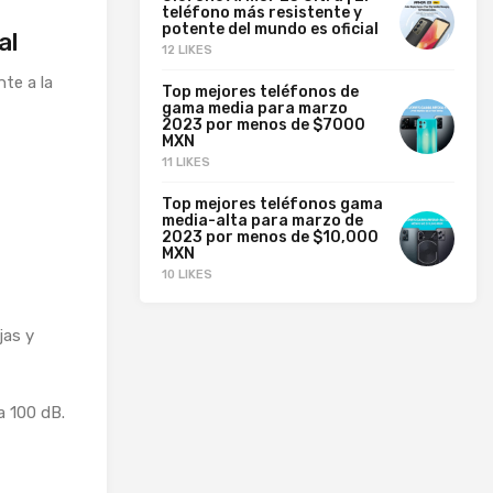
teléfono más resistente y
potente del mundo es oficial
al
12 LIKES
nte a la
Top mejores teléfonos de
gama media para marzo
2023 por menos de $7000
MXN
11 LIKES
Top mejores teléfonos gama
media-alta para marzo de
2023 por menos de $10,000
MXN
10 LIKES
jas y
a 100 dB.