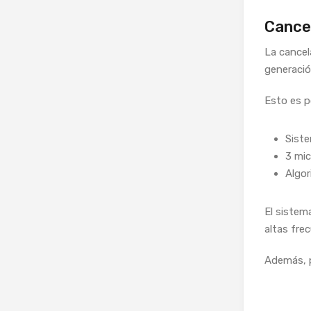
Cancel
La cancel
generació
Esto es po
Siste
3 mi
Algor
El sistem
altas fre
Además, p