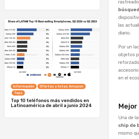
rastread
búsque
dispositiv
las actua
diario.
Por un la
objetos p
reforzado
accesorio
en el eco
Información
Ofertas y listas Amazon
Tops
Top 10 teléfonos más vendidos en
Mejor 
Latinoamérica de abril a junio 2024
Una de la
chip de 
mismo que