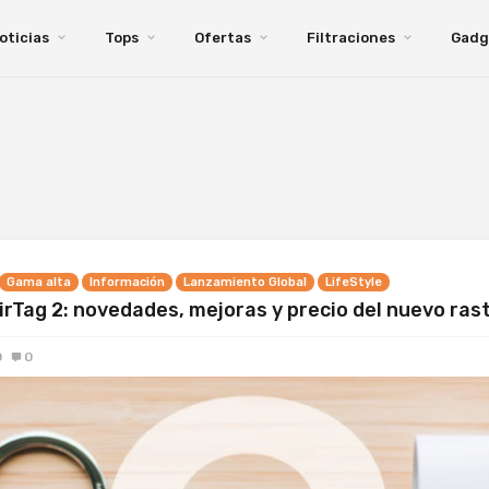
oticias
Tops
Ofertas
Filtraciones
Gadg
Gama alta
Información
Lanzamiento Global
LifeStyle
irTag 2: novedades, mejoras y precio del nuevo ras
0
0