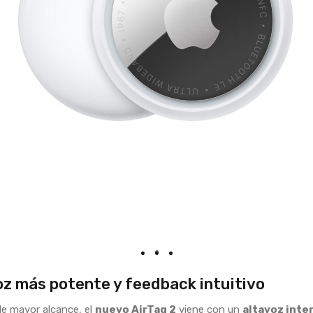
z más potente y feedback intuitivo
e mayor alcance, el
nuevo AirTag 2
viene con un
altavoz inte