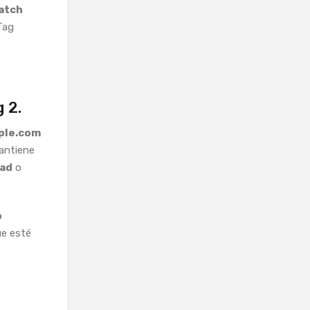
atch
Tag
g 2.
ple.com
mantiene
dad
o
o
ue esté