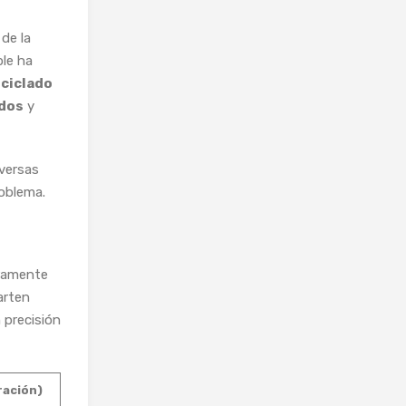
de la
le ha
eciclado
ados
y
iversas
roblema.
aramente
arten
 precisión
ración)