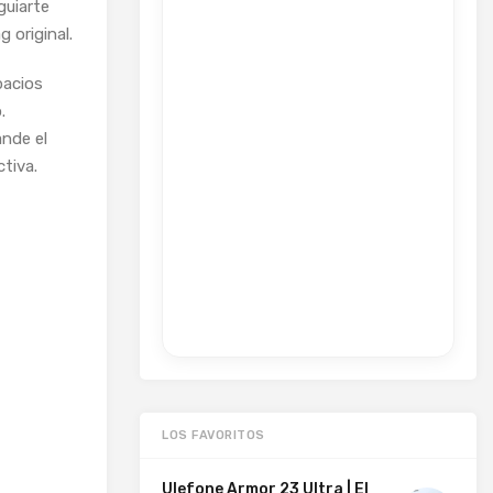
uiarte
g original.
pacios
.
ande el
ctiva.
LOS FAVORITOS
Ulefone Armor 23 Ultra | El