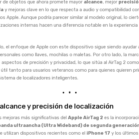
or de objetos que ahora promete mayor
alcance
, mejor
precisió
da
y mejoras clave en lo que respecta a audio y compatibilidad co
os Apple. Aunque podría parecer similar al modelo original, lo cier
lizaciones internas hacen una diferencia notable en la experiencia
do, el enfoque de Apple con este dispositivo sigue siendo ayudar a
ersonales como llaves, mochilas o maletas. Por otro lado, la mar
 aspectos de precisión y privacidad, lo que sitúa al AirTag 2 com
 útil tanto para usuarios veteranos como para quienes quieren pr
sistema de localizadores inteligentes.
alcance y precisión de localización
s mejoras más significativas del
Apple AirTag 2
es la incorporac
banda ultraancha (Ultra Wideband) de segunda generació
 utilizan dispositivos recientes como el
iPhone 17
y los último