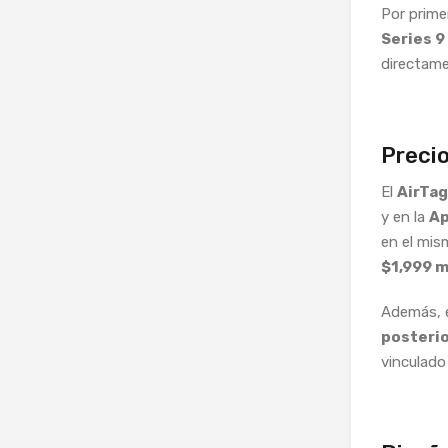
Por prime
Series 9
directame
Precio
El
AirTag
y en la
Ap
en el mis
$1,999 m
Además, e
posteri
vinculado