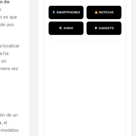
n de
n
SMARTPHONES
NOTICIAS
to es que
 de uso
AUDIO
GADGETS
 localizar
ca ha
o un
imera vez
ión de un
n
, el
s modelos