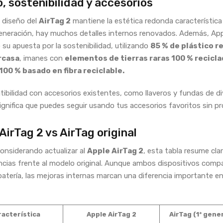
, sostenibilidad y accesorios
 diseño del
AirTag 2
mantiene la estética redonda característica 
eneración, hay muchos detalles internos renovados. Además, App
 su apuesta por la sostenibilidad, utilizando
85 % de plástico r
rcasa
, imanes con
elementos de tierras raras 100 % recicl
100 % basado en fibra reciclable.
ibilidad con accesorios existentes, como llaveros y fundas de d
ignifica que puedes seguir usando tus accesorios favoritos sin p
AirTag 2 vs AirTag original
considerando actualizar al
Apple AirTag 2
, esta tabla resume cl
encias frente al modelo original. Aunque ambos dispositivos comp
batería, las mejoras internas marcan una diferencia importante en
racterística
Apple AirTag 2
AirTag (1ª gene