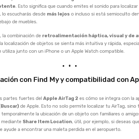
otente
. Esto significa que cuando emites el sonido para localizar 
, lo escucharás desde
más lejos
o incluso si está semioculto de
ebajo de muebles.
, la combinación de
retroalimentación háptica, visual y de 
la localización de objetos se sienta más intuitiva y rápida, espec
 utiliza junto con un iPhone o un Apple Watch compatible.
ación con Find My y compatibilidad con Ap
h
as partes fuertes del
Apple AirTag 2
es cómo se integra con la a
(Buscar)
de Apple. Esto no solo permite localizar tu AirTag, sino
 temporalmente la ubicación de un objeto con familiares o amigo
a mediante
Share Item Location
, útil, por ejemplo, si deseas qu
e ayude a encontrar una maleta perdida en el aeropuerto.