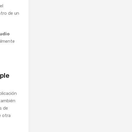
el
ntro de un
audio
ialmente
ple
plicación
 también
s de
e otra