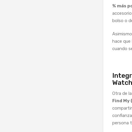
% más p
accesorio
bolso o d
Asimismo
hace que 
cuando se
Integr
Watc
Otra de l
Find My 
compartir
confianz
persona t