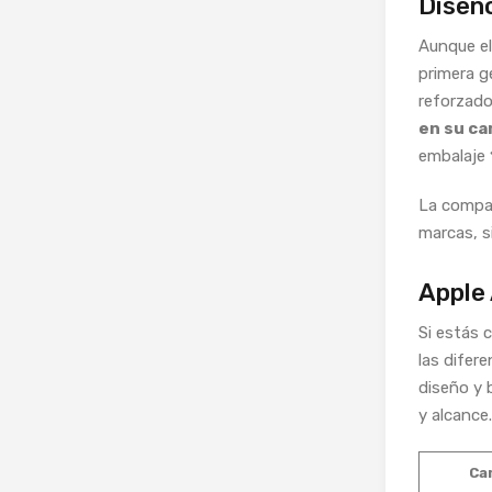
Diseño
Aunque el
primera g
reforzado
en su ca
embalaje
La compat
marcas, s
Apple 
Si estás 
las difer
diseño y 
y alcance.
Ca