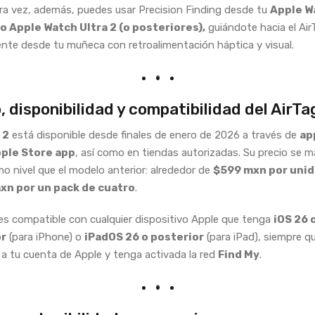
ra vez, además, puedes usar Precision Finding desde tu
Apple W
 o Apple Watch Ultra 2 (o posteriores),
guiándote hacia el Air
nte desde tu muñeca con retroalimentación háptica y visual.
, disponibilidad y compatibilidad del AirTa
 2
está disponible desde finales de enero de 2026 a través de
ap
ple Store app
, así como en tiendas autorizadas. Su precio se 
mo nivel que el modelo anterior: alrededor de
$599 mxn por uni
xn por un pack de cuatro
.
s compatible con cualquier dispositivo Apple que tenga
iOS 26 
or
(para iPhone) o
iPadOS 26 o posterior
(para iPad), siempre q
 a tu cuenta de Apple y tenga activada la red
Find My
.