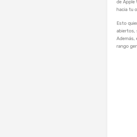
de Apple 
hacia tu 
Esto quie
abiertos,
Además, e
rango gene