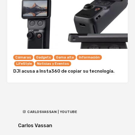
Cámaras
Gadgets
Gama alta
Información
LifeStyle
Noticias y Eventos
DJI acusa a Insta360 de copiar su tecnología.
CARLOSVASSAN | YOUTUBE
Carlos Vassan