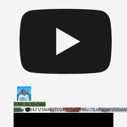
Vídeo de YouTube
VVVWTXB4Z1Z5NmVvTUQ4SHJaYTY4SzJ3LldFbUd6VGI5eV