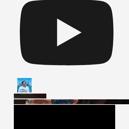
Vídeo de YouTube
VVVWTXB4Z1Z5NmVvTUQ4SHJaYTY4SzJ3LmQ0NUVuQUFlU