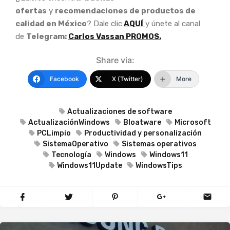
ofertas
y
recomendaciones de productos de
calidad en México
? Dale clic
AQUÍ
y únete al canal
de
Telegram:
Carlos Vassan PROMOS.
Share via:
Facebook
X (Twitter)
More
Actualizaciones de software
ActualizaciónWindows
Bloatware
Microsoft
PCLimpio
Productividad y personalización
SistemaOperativo
Sistemas operativos
Tecnología
Windows
Windows11
Windows11Update
WindowsTips