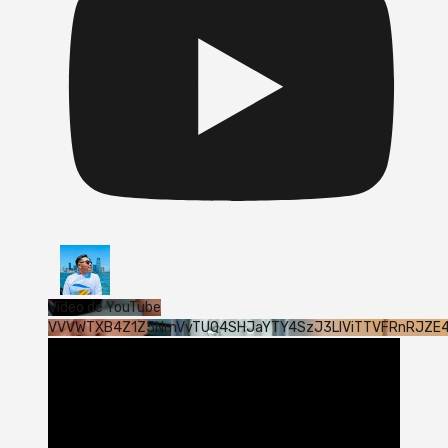
Vídeo de YouTube
VVVWTXB4Z1Z5NmVvTUQ4SHJaYTY4SzJ3LlViTTVFRnRJZE