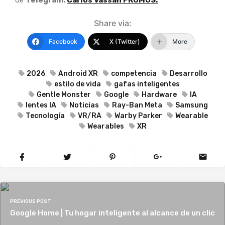
Share via:
Facebook
X (Twitter)
More
2026
Android XR
competencia
Desarrollo
estilo de vida
gafas inteligentes
Gentle Monster
Google
Hardware
IA
lentes IA
Noticias
Ray-Ban Meta
Samsung
Tecnología
VR/RA
Warby Parker
Wearable
Wearables
XR
PREVIOUS POST
Google Home | Tu hogar inteligente al alcance de un clic