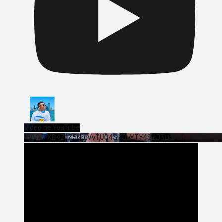
Vídeo de YouTube
VVVWTXB4Z1Z5NmVvTUQ4SHJaYTY4SzJ3LklYcnZxUjExS0s