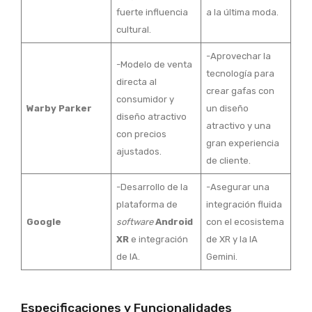
fuerte influencia
a la última moda.
cultural.
-Aprovechar la
-Modelo de venta
tecnología para
directa al
crear gafas con
consumidor y
Warby Parker
un diseño
diseño atractivo
atractivo y una
con precios
gran experiencia
ajustados.
de cliente.
-Desarrollo de la
-Asegurar una
plataforma de
integración fluida
Google
software
Android
con el ecosistema
XR
e integración
de XR y la IA
de IA.
Gemini.
Especificaciones y Funcionalidades