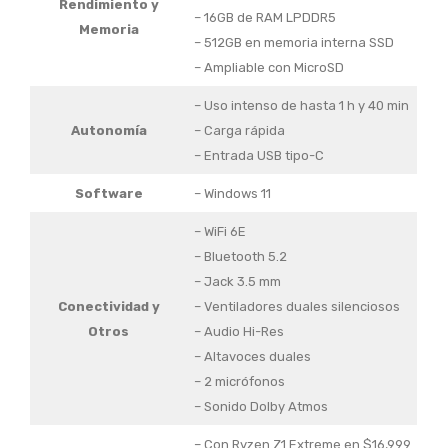
Rendimiento y
– 16GB de RAM LPDDR5
Memoria
– 512GB en memoria interna SSD
– Ampliable con MicroSD
– Uso intenso de hasta 1 h y 40 min
Autonomía
– Carga rápida
– Entrada USB tipo-C
Software
– Windows 11
– WiFi 6E
– Bluetooth 5.2
– Jack 3.5 mm
Conectividad y
– Ventiladores duales silenciosos
Otros
– Audio Hi-Res
– Altavoces duales
– 2 micrófonos
– Sonido Dolby Atmos
– Con Ryzen Z1 Extreme en $16,999