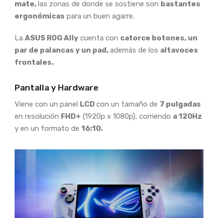
mate,
las zonas de donde se sostiene son
bastantes
ergonómicas
para un buen agarre.
La
ASUS ROG Ally
cuenta con
catorce botones, un
par de palancas y un pad,
además de los
altavoces
frontales.
Pantalla y Hardware
Viene con un panel
LCD
con un tamaño de
7 pulgadas
en resolución
FHD+
(1920p x 1080p), corriendo
a 120Hz
y en un formato de
16:10.