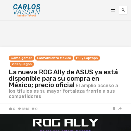
Gama gamer
Lanzamiento México
PC y Laptops
Videojuegos
La nueva ROG Ally de ASUS ya está
disponible para su compra en
México; precio oficial
El amplio acceso a
los títulos es su mayor fortaleza frente a sus
competidores
0
1816
0