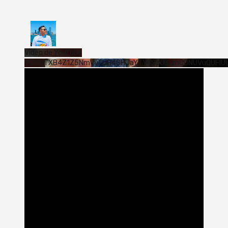
Vídeo de YouTube
VVVWTXB4Z1Z5NmVvTUQ4SHJaYTY4SzJ3LmQ0NUVuQUFlU