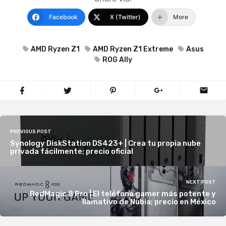
Facebook
X (Twitter)
More
AMD Ryzen Z1
AMD Ryzen Z1 Extreme
Asus
ROG Ally
PREVIOUS POST
Synology DiskStation DS423+ | Crea tu propia nube
privada fácilmente; precio oficial
NEXT POST
RedMagic 8 Pro | El teléfono gamer más potente y
llamativo de Nubia; precio en México