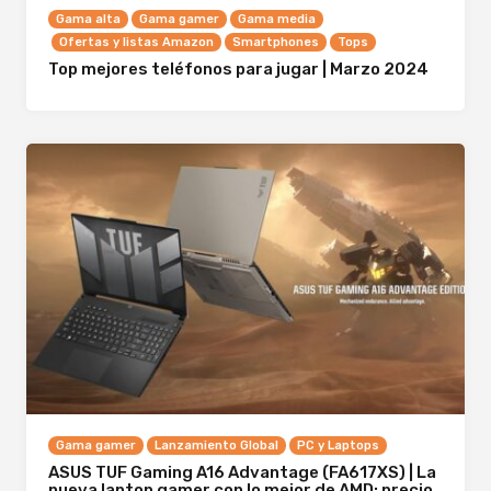
Gama alta
Gama gamer
Gama media
Ofertas y listas Amazon
Smartphones
Tops
Top mejores teléfonos para jugar | Marzo 2024
Gama gamer
Lanzamiento Global
PC y Laptops
ASUS TUF Gaming A16 Advantage (FA617XS) | La
nueva laptop gamer con lo mejor de AMD; precio