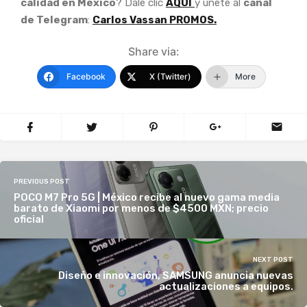
calidad en México
? Dale clic
AQUÍ
y únete al
canal
de Telegram
:
Carlos Vassan PROMOS.
Share via:
Facebook
X (Twitter)
More
PREVIOUS POST
POCO M7 Pro 5G | México recibe al nuevo gama media
barato de Xiaomi por menos de $4500 MXN; precio
oficial
NEXT POST
Diseño e innovación, SAMSUNG anuncia nuevas
actualizaciones a equipos.