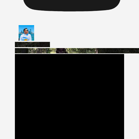
Vídeo de YouTube
VVVWTXB4Z1Z5NmVvTUQ4SHJaYTY4SzJ3LkxyRXNwNHNfa