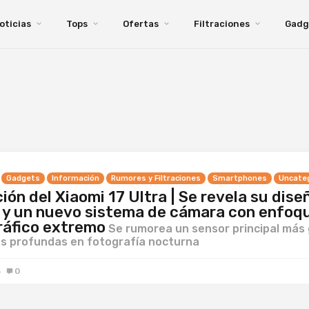
oticias
Tops
Ofertas
Filtraciones
Gadg
Gadgets
Información
Rumores y Filtraciones
Smartphones
Uncate
ción del Xiaomi 17 Ultra | Se revela su dise
 y un nuevo sistema de cámara con enfoq
ráfico extremo
Se rumorea un sensor principal más
as profundas en fotografía nocturna
6
0