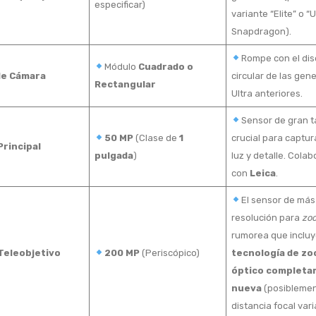
especificar)
variante “Elite” o “U
Snapdragon).
Rompe con el di
Módulo
Cuadrado o
de Cámara
circular de las gen
Rectangular
Ultra anteriores.
Sensor de gran 
50 MP
(Clase de
1
crucial para captu
rincipal
pulgada
)
luz y detalle. Cola
con
Leica
.
El sensor de más
resolución para
zo
rumorea que inclu
Teleobjetivo
200 MP
(Periscópico)
tecnología de z
óptico complet
nueva
(posibleme
distancia focal vari