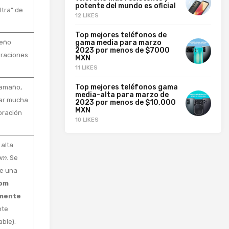
potente del mundo es oficial
ltra” de
12 LIKES
Top mejores teléfonos de
seño
gama media para marzo
2023 por menos de $7000
eraciones
MXN
11 LIKES
Top mejores teléfonos gama
tamaño,
media-alta para marzo de
rar mucha
2023 por menos de $10,000
MXN
boración
10 LIKES
 alta
om
. Se
ye una
oom
amente
nte
able).