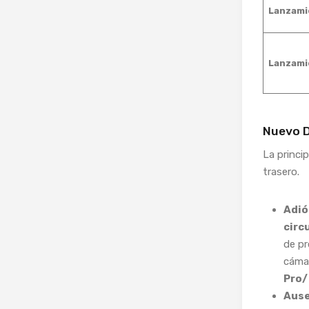
Lanzami
Lanzami
Nuevo D
La princi
trasero.
Adió
circ
de pr
cáma
Pro
Ause