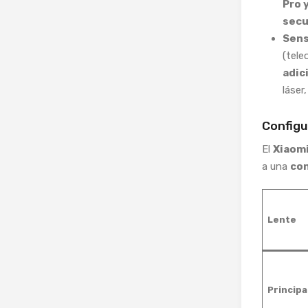
Pro 
secu
Sens
(tele
adic
láser
Configu
El
Xiaomi
a una
con
Lente
Principa