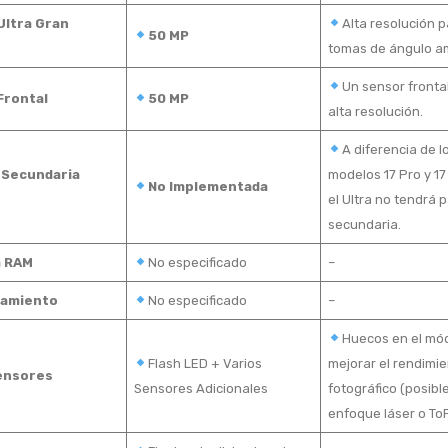
Ultra Gran
Alta resolución p
50 MP
tomas de ángulo am
Un sensor fronta
Frontal
50 MP
alta resolución.
A diferencia de l
 Secundaria
modelos 17 Pro y 17
No Implementada
el Ultra no tendrá p
secundaria.
 RAM
No especificado
–
amiento
No especificado
–
Huecos en el mó
Flash LED + Varios
mejorar el rendimi
ensores
Sensores Adicionales
fotográfico (posib
enfoque láser o ToF