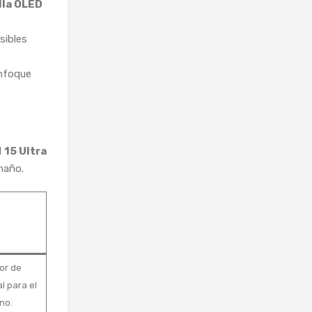
lla OLED
sibles
nfoque
l
15 Ultra
maño.
or de
l para el
no.