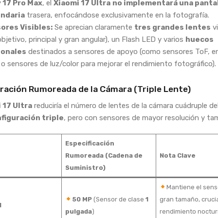
y 17 Pro Max
, el
Xiaomi 17 Ultra
no implementará una panta
ndaria
trasera, enfocándose exclusivamente en la fotografía.
ores Visibles:
Se aprecian claramente
tres grandes lentes
vi
objetivo, principal y gran angular), un Flash LED y varios
huecos
ionales
destinados a sensores de apoyo (como sensores ToF, e
, o sensores de luz/color para mejorar el rendimiento fotográfico).
ración Rumoreada de la Cámara (Triple Lente)
 17 Ultra
reduciría el número de lentes de la cámara cuádruple de
figuración triple
, pero con sensores de mayor resolución y ta
Especificación
Rumoreada (Cadena de
Nota Clave
Suministro)
Mantiene el sens
50 MP
(Sensor de clase
1
gran tamaño, crucia
l
pulgada
)
rendimiento noctur