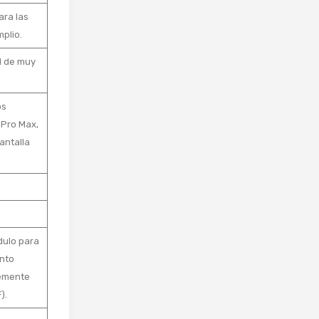
ara las
plio.
l de muy
os
 Pro Max,
antalla
dulo para
ento
lemente
).