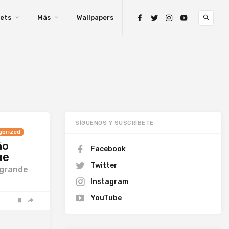
ets
Más
Wallpapers
SÍGUENOS Y SUSCRÍBETE
gorized
ño
Facebook
ue
Twitter
 grande
Instagram
YouTube