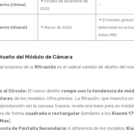
Finales de diciembre de
ento (China)
–
2025
El modelo global 
ento (Global)
Marzo de 2026
detectado en la ba
datos IMEI.
iseño del Módulo de Cámara
pal sorpresa de la
filtración
es el radical cambio de diseño del mó
s al Círculo:
El nuevo diseño
rompe con la tendencia de mó
ulares
de los modelos Ultra previos. La filtración, que muestra u
eproducción sin la carcasa trasera, revela una base para un módu
ra de forma
cuadrada o rectangular
(similares a los
Xiaomi 17
/Max
).
ncia de Pantalla Secundaria:
A diferencia de los modelos
Xia