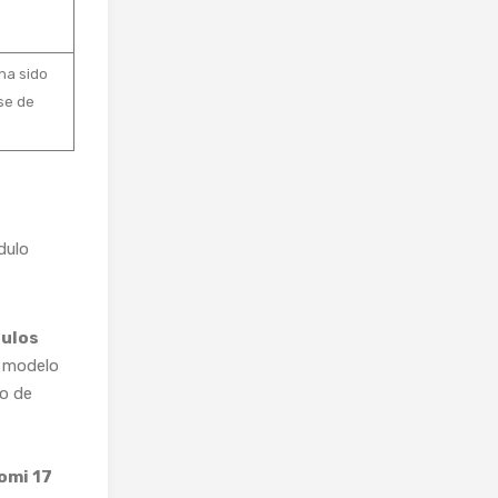
ha sido
se de
dulo
dulos
n modelo
lo de
omi 17