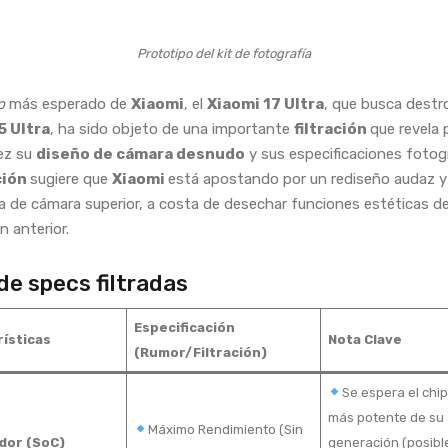
Prototipo del kit de fotografía
p
más esperado de
Xiaomi
, el
Xiaomi 17 Ultra
, que busca destro
5 Ultra
, ha sido objeto de una importante
filtración
que revela 
ez su
diseño de cámara desnudo
y sus especificaciones fotogr
ción
sugiere que
Xiaomi
está apostando por un rediseño audaz y
a de cámara superior, a costa de desechar funciones estéticas de
n anterior.
de specs filtradas
Especificación
ísticas
Nota Clave
(Rumor/Filtración)
Se espera el chi
más potente de su
Máximo Rendimiento (Sin
dor (SoC)
generación (posibl