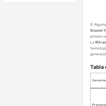
El
flagshi
Xiaomi 1
primera v
La
filtra
tecnologí
generació
Tabla 
Caracter
Procesa