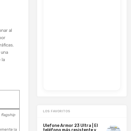
nar al
por
áficas.
 una
 la
LOS FAVORITOS
p
flagship
Ulefone Armor 23 Ultra | El
emente la
teléfono más resistente y