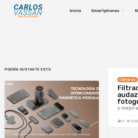
Inicio
Smartphones
N
PODRÍA GUSTARTE ESTO
Cámaras
Filtra
audaz
fotog
y mejor
0
60