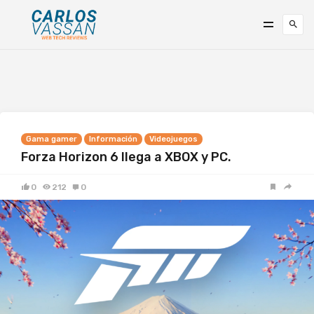
Gama gamer
Información
Videojuegos
Forza Horizon 6 llega a XBOX y PC.
0
212
0