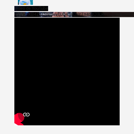
Vídeo de YouTube
VVVWTXB4Z1Z5NmVvTUQ4SHJaYTY4SzJ3LklYcnZxUjExS0s