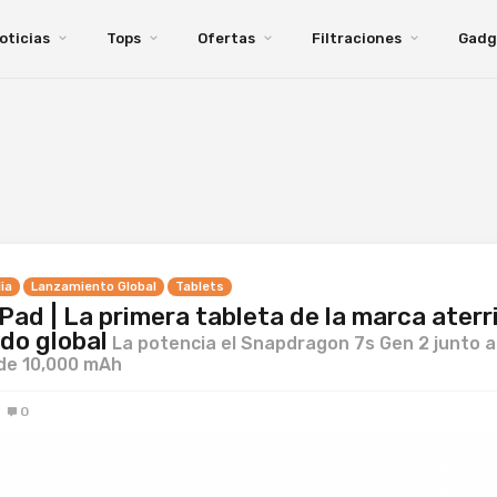
oticias
Tops
Ofertas
Filtraciones
Gadg
ia
Lanzamiento Global
Tablets
ad | La primera tableta de la marca aterri
do global
La potencia el Snapdragon 7s Gen 2 junto a
 de 10,000 mAh
0