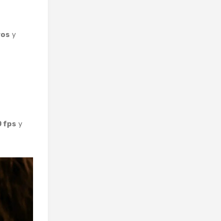
ros
y
 fps
y