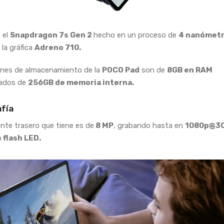
 el
Snapdragon 7s Gen 2
hecho en un proceso de
4 nanómet
 la gráfica
Adreno 710.
ones de almacenamiento de la
POCO Pad
son de
8GB en RAM
ados de
256GB de memoria interna.
fía
lente trasero que tiene es de
8 MP
, grabando hasta en
1080p@30
n
flash LED.