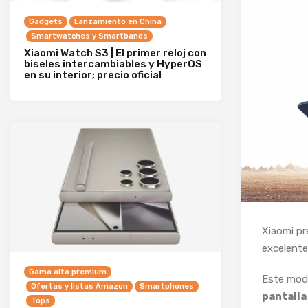
Gadgets
Lanzamiento en China
Smartwatches y Smartbands
Xiaomi Watch S3 | El primer reloj con
biseles intercambiables y HyperOS
en su interior; precio oficial
Xiaomi pr
excelente
Gama alta premium
Este mod
Ofertas y listas Amazon
Smartphones
pantalla
Tops