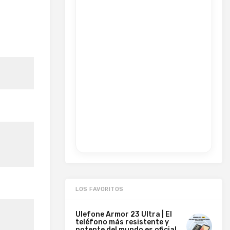
LOS FAVORITOS
Ulefone Armor 23 Ultra | El
teléfono más resistente y
potente del mundo es oficial