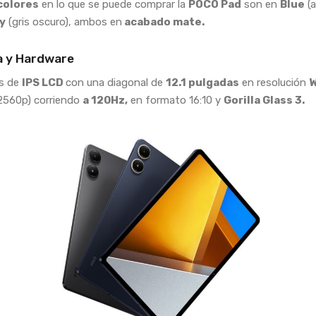
colores
en lo que se puede comprar la
POCO Pad
son en
Blue
(a
y
(gris oscuro), ambos en
acabado mate.
a y Hardware
es de
IPS LCD
con una diagonal de
12.1 pulgadas
en resolución
2560p) corriendo
a 120Hz,
en formato 16:10 y
Gorilla Glass 3.