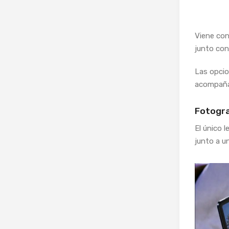
Viene con
junto con
Las opci
acompañ
Fotogra
El único 
junto a u