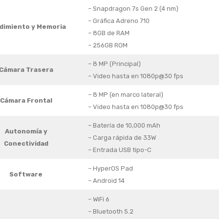
– Snapdragon 7s Gen 2 (4 nm)
– Gráfica Adreno 710
dimiento y
Memoria
– 8GB de RAM
– 256GB ROM
– 8 MP (Principal)
Cámara Trasera
– Video hasta en 1080p@30 fps
– 8 MP (en marco lateral)
Cámara Frontal
– Video hasta en 1080p@30 fps
– Batería de 10,000 mAh
Autonomía y
– Carga rápida de 33W
Conectividad
– Entrada USB tipo-C
– HyperOS Pad
Software
– Android 14
– WiFi 6
– Bluetooth 5.2