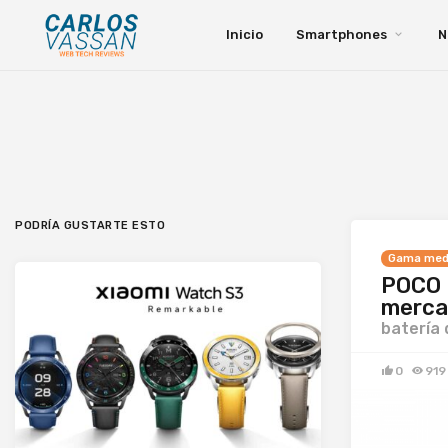
Inicio
Smartphones
N
PODRÍA GUSTARTE ESTO
Gama med
POCO P
merca
batería
0
919