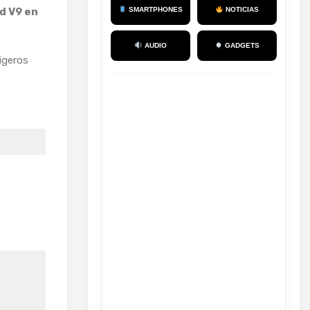
d V9 en
SMARTPHONES
NOTICIAS
AUDIO
GADGETS
igeros