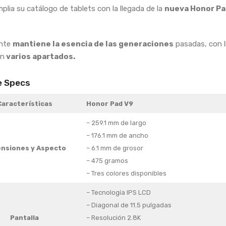
plia su catálogo de tablets con la llegada de la
nueva Honor Pa
ante
mantiene la esencia de las generaciones
pasadas, con l
en
varios apartados.
e Specs
Características
Honor Pad V9
– 259.1 mm de largo
– 176.1 mm de ancho
nsiones y Aspecto
– 6.1 mm de grosor
– 475 gramos
– Tres colores disponibles
– Tecnología IPS LCD
– Diagonal de 11.5 pulgadas
Pantalla
– Resolución 2.8K