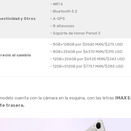
– WiFi 6
– Bluetooth 5.2
ectividad y Otros
– A-GPS
– 8 altavoces
– Soporte de Honor Pencil 3
– 8GB+128GB por $5540 MXN/$275 USD
– 8GB+256GB por $6370 MXN/$315 USD
recio al cambio
– 12GB+256GB por $6925 MXN/$343 USD
– 12GB+512GB por $7757 MXN/$385 USD
modelo cuenta con la cámara en la esquina, con las letras
IMAX 
rte trasera.