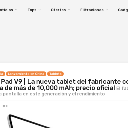
oticias
Tops
Ofertas
Filtraciones
Gadg
ia
Lanzamiento en China
Tablets
Pad V9 | La nueva tablet del fabricante c
a de más de 10,000 mAh; precio oficial
El fa
a pantalla en este generación y el rendimiento
5
0