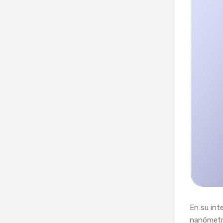
En su int
nanómetr