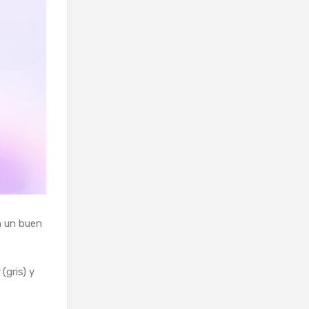
n un buen
y
(gris) y