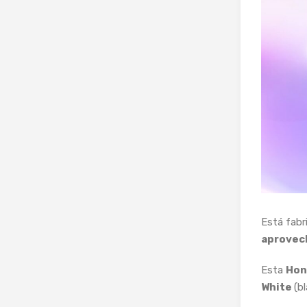
Está fab
aprovech
Esta
Hon
White
(b