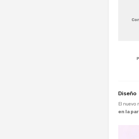
Con
P
Diseño
El nuevo 
en la pa