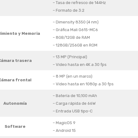
– Tasa de refresco de 144Hz
– Formato de 3:2
– Dimensity 8350 (4 nm)
– Gráfica Mali G615-MC6
imiento y Memoria
– 8GB/12GB de RAM
– 128GB/256GB en ROM
– 13 MP (Principal)
Cámara trasera
– Video hasta en 4K a 30 fps
– 8 MP (en un marco)
Cámara frontal
– Video hasta en 1080p a 30 fps
– Batería de 10,100 mAh
Autonomía
– Carga rápida de 66W
– Entrada USB tipo-C
– MagicOS 9
Software
– Android 15