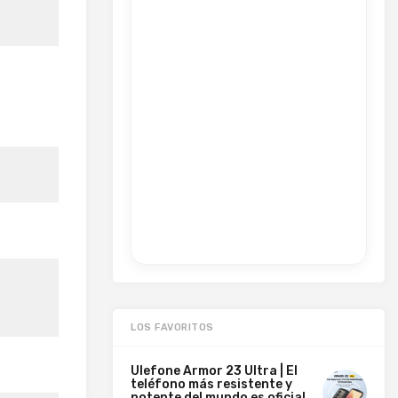
LOS FAVORITOS
Ulefone Armor 23 Ultra | El
teléfono más resistente y
potente del mundo es oficial