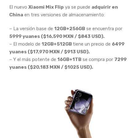
El nuevo
Xiaomi Mix Flip
ya se puede
adquirir en
China
en tres versiones de almacenamiento:
– La versión base de
12GB+256GB
se encuentra por
5999 yuanes ($16,590 MXN / $843 USD).
– El modelo de
12GB+512GB
tiene un precio de
6499
yuanes ($17,970 MXN / $913 USD).
– Y el más potente de
16GB+1TB
se compra por
7299
yuanes ($20,183 MXN / $1025 USD).