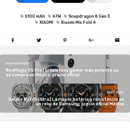
5100 mAh
67W
Snapdragon 8 Gen 3
XIAOMI
Xiaomi Mix Fold 4
PREVIOUS POST
RedMagic 9S Pro | El teléfono gamer más potente ya
se compra en México; precio oficial
NEXT POST
Galaxy Watch Ultra | La mayor batería y resistencia en
un reloj de Samsung; precio oficial México