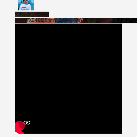
Vídeo de YouTube
VVVWTXB4Z1Z5NmVvTUQ4SHJaYTY4SzJ3LmQ0NUVuQUFlU