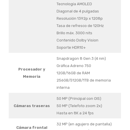
Tecnología AMOLED
Diagonal de 4 pulgadas
Resolución 1392p x 1208p
Tasa de refresco de 120Hz
Brillo máx. 3000 nits
Contenido Dolby Vision
Soporte HDR10+
Snapdragon 8 Gen 3 (4 nm)
Gráfica Adreno 750
Procesador y
12GB/16GB de RAM
Memoria
256GB/512GB/1TB de memoria
interna
50 MP (Principal con OIS)
Cámaras traseras
50 MP (Telefoto zoom 2x)
Hasta en 8K a 24 fps
32 MP (en agujero de pantalla)
Cámara frontal