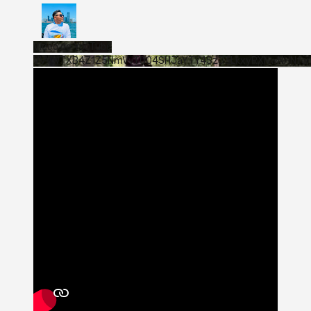
Vídeo de YouTube
VVVWTXB4Z1Z5NmVvTUQ4SHJaYTY4SzJ3LkxyRXNwNHNfa