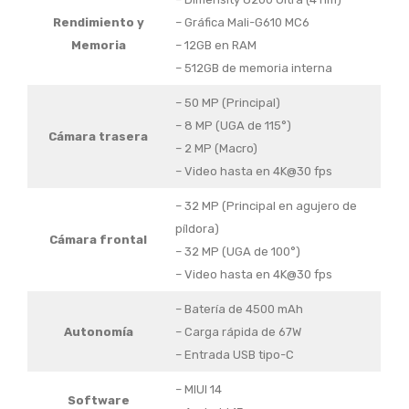
Rendimiento y
– Gráfica Mali-G610 MC6
Memoria
– 12GB en RAM
– 512GB de memoria interna
– 50 MP (Principal)
– 8 MP (UGA de 115°)
Cámara trasera
– 2 MP (Macro)
– Video hasta en 4K@30 fps
– 32 MP (Principal en agujero de
píldora)
Cámara frontal
– 32 MP (UGA de 100°)
– Video hasta en 4K@30 fps
– Batería de 4500 mAh
Autonomía
– Carga rápida de 67W
– Entrada USB tipo-C
– MIUI 14
Software