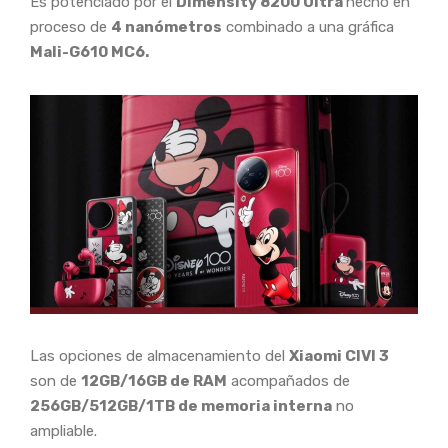
Es potenciado por el
Dimensity 8200 Ultra
hecho en
proceso de
4 nanómetros
combinado a una gráfica
Mali-G610 MC6.
Las opciones de almacenamiento del
Xiaomi CIVI 3
son de
12GB/16GB de RAM
acompañados de
256GB/512GB/1TB de memoria interna
no
ampliable.