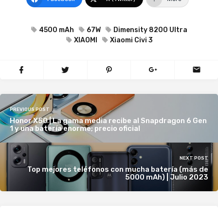
4500 mAh
67W
Dimensity 8200 Ultra
XIAOMI
Xiaomi Civi 3
PREVIOUS POST
Honor X50 | La gama media recibe al Snapdragon 6 Gen
1 y una batería enorme; precio oficial
NEXT POST
Top mejores teléfonos con mucha batería (más de
5000 mAh) | Julio 2023