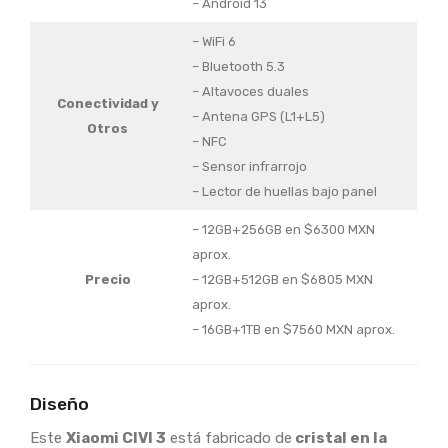
– Android 13
– WiFi 6
– Bluetooth 5.3
– Altavoces duales
Conectividad y
– Antena GPS (L1+L5)
Otros
– NFC
– Sensor infrarrojo
– Lector de huellas bajo panel
– 12GB+256GB en $6300 MXN
aprox.
Precio
– 12GB+512GB en $6805 MXN
aprox.
– 16GB+1TB en $7560 MXN aprox.
Diseño
Este
Xiaomi CIVI 3
está fabricado de
cristal en la