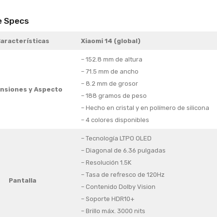
e Specs
aracterísticas
Xiaomi 14 (global)
– 152.8 mm de altura
– 71.5 mm de ancho
– 8.2 mm de grosor
nsiones
y Aspecto
– 188 gramos de peso
– Hecho en cristal y en polímero de silicona
– 4 colores disponibles
– Tecnología LTPO OLED
– Diagonal de 6.36 pulgadas
– Resolución 1.5K
– Tasa de refresco de 120Hz
Pantalla
– Contenido Dolby Vision
– Soporte HDR10+
– Brillo máx. 3000 nits