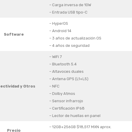
– Carga inversa de 10W
– Entrada USB tipo-C
– HyperOS
– Android 14
Software
– 3 años de actualización OS
– 4 años de seguridad
– WiFi 7
– Bluetooth 5.4
– Altavoces duales
– Antena GPS (L1+L5)
ectividad
y Otros
– NFC
– Dolby Atmos
– Sensor infrarrojo
– Certificación IP68
– Lector de huellas en panel
– 12GB+256GB $18,517 MXN aprox.
Precio