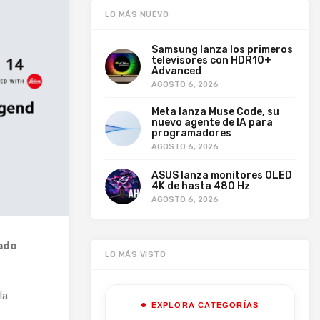
LO MÁS NUEVO
Samsung lanza los primeros
televisores con HDR10+
Advanced
AGOSTO 6, 2026
Meta lanza Muse Code, su
nuevo agente de IA para
programadores
AGOSTO 6, 2026
ASUS lanza monitores OLED
4K de hasta 480 Hz
AGOSTO 6, 2026
ado
LO MÁS VISTO
la
EXPLORA CATEGORÍAS