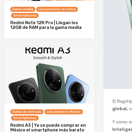
Gama media
Lanzamiento en China
Smartphones
Redmi Note 12R Pro | Llegan los
12GB de RAM para la gama media
El flagsh
global,
c
Gama de entrada
Lanzamiento México
Smartphones
Y como e
Redmi A3 | Ya se puede comprar en
Inteligen
México el smartphone más barato