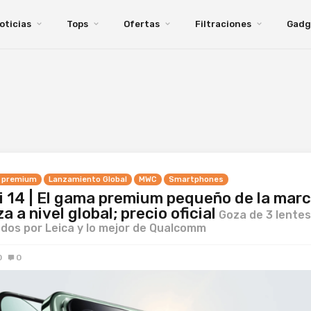
oticias
Tops
Ofertas
Filtraciones
Gadg
 premium
Lanzamiento Global
MWC
Smartphones
i 14 | El gama premium pequeño de la mar
za a nivel global; precio oficial
Goza de 3 lentes
dos por Leica y lo mejor de Qualcomm
0
0