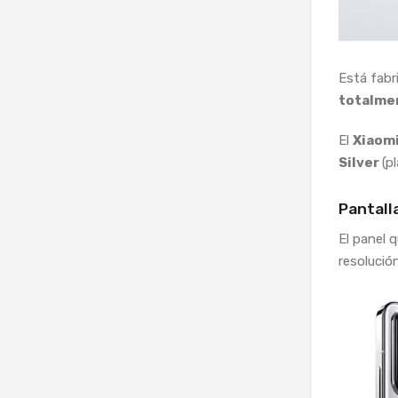
Está fab
totalme
El
Xiaomi
Silver
(p
Pantall
El panel 
resolució