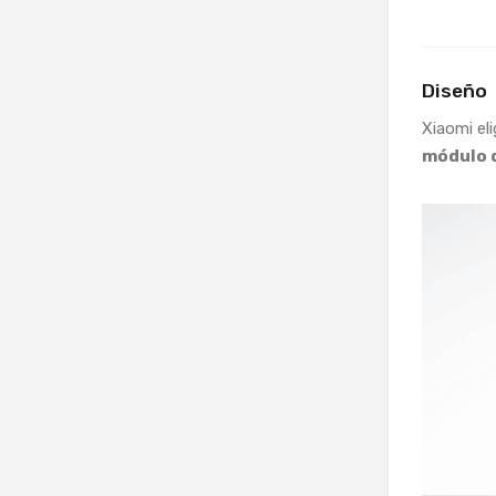
Diseño
Xiaomi el
módulo d