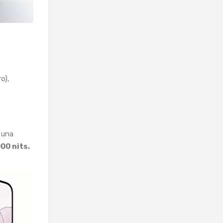
o),
 una
00 nits.