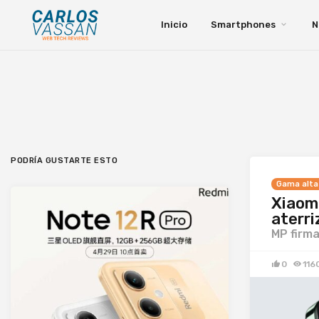
Inicio
Smartphones
N
PODRÍA GUSTARTE ESTO
Gama alta
Xiaom
aterri
MP firma
0
116