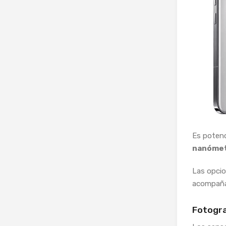
Es potenc
nanóme
Las opci
acompañ
Fotogra