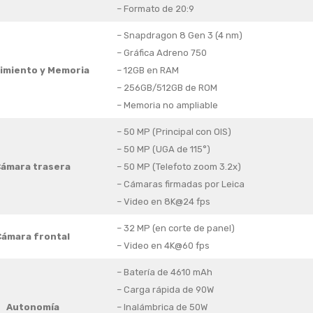
– Formato de 20:9
– Snapdragon 8 Gen 3 (4 nm)
– Gráfica Adreno 750
imiento
y Memoria
– 12GB en RAM
– 256GB/512GB de ROM
– Memoria no ampliable
– 50 MP (Principal con OIS)
– 50 MP (UGA de 115°)
ámara trasera
– 50 MP (Telefoto zoom 3.2x)
– Cámaras firmadas por Leica
– Video en 8K@24 fps
– 32 MP (en corte de panel)
Cámara frontal
– Video en 4K@60 fps
– Batería de 4610 mAh
– Carga rápida de 90W
Autonomía
– Inalámbrica de 50W