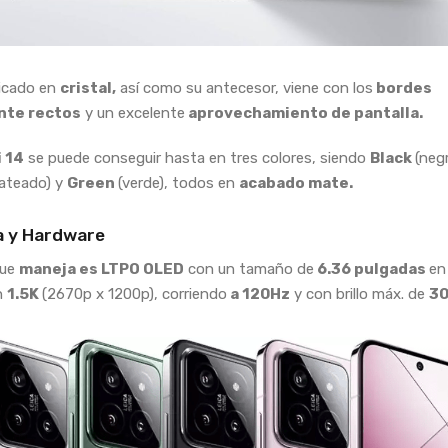
ricado en
cristal,
así como su antecesor, viene con los
bordes
nte rectos
y un excelente
aprovechamiento de pantalla.
 14
se puede conseguir hasta en tres colores, siendo
Black
(negr
lateado) y
Green
(verde), todos en
acabado mate.
a y Hardware
que
maneja es LTPO OLED
con un tamaño de
6.36 pulgadas
en
n
1.5K
(2670p x 1200p), corriendo
a 120Hz
y con brillo máx. de
30