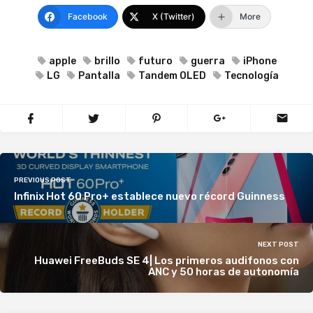
Facebook
X (Twitter)
More
apple
brillo
futuro
guerra
iPhone
LG
Pantalla
Tandem OLED
Tecnología
PREVIOUS POST
Infinix Hot 60 Pro+ establece nuevo récord Guinness
NEXT POST
Huawei FreeBuds SE 4| Los primeros audifonos con
ANC y 50 horas de autonomía