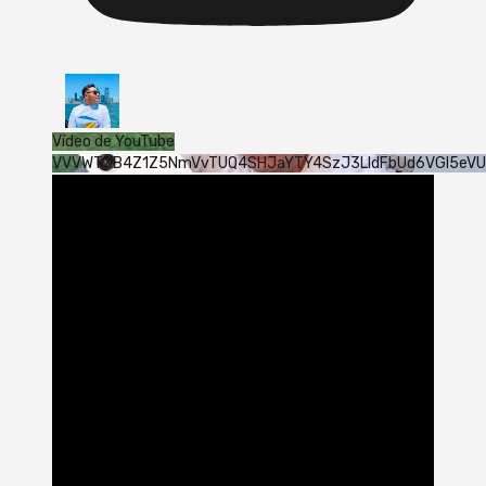
Vídeo de YouTube
VVVWTXB4Z1Z5NmVvTUQ4SHJaYTY4SzJ3LldFbUd6VGI5eV