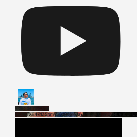
Vídeo de YouTube
VVVWTXB4Z1Z5NmVvTUQ4SHJaYTY4SzJ3LmQ0NUVuQUFlU