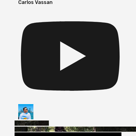
Carlos Vassan
Vídeo de YouTube
VVVWTXB4Z1Z5NmVvTUQ4SHJaYTY4SzJ3LkxyRXNwNHNfa