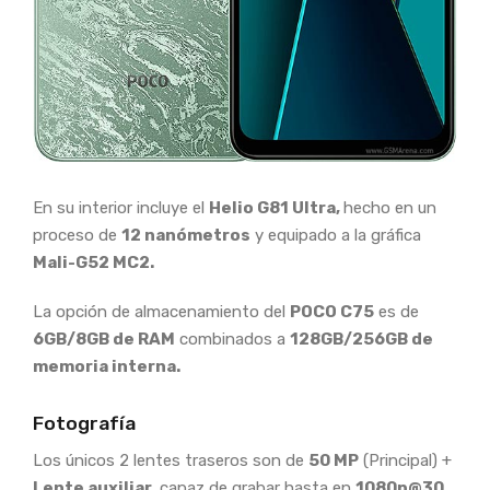
En su interior incluye el
Helio G81 Ultra,
hecho en un
proceso de
12 nanómetros
y equipado a la gráfica
Mali-G52 MC2.
La opción de almacenamiento del
POCO C75
es de
6GB/8GB de RAM
combinados a
128GB/256GB de
memoria interna.
Fotografía
Los únicos 2 lentes traseros son de
50 MP
(Principal) +
Lente auxiliar,
capaz de grabar hasta en
1080p@30