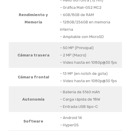
– Helio G81 Ultra (12 nm)
– Gráfica Mali-G52 MC2
Rendimiento y
– 6GB/8GB de RAM
Memoria
– 128GB/256GB en memoria
interna
– Ampliable con MicroSD
– 50 MP (Principal)
Cámara trasera
– 2 MP (Macro)
– Video hasta en 1080p@30 fps
– 13 MP (en notch de gota)
Cámara frontal
– Video hasta en 1080p@30 fps
– Batería de 5160 mAh
Autonomía
– Carga rápida de 18W
– Entrada USB tipo-C
– Android 14
Software
– HyperOS