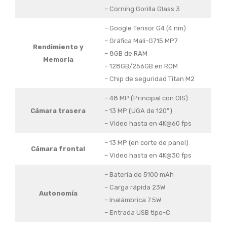
– Corning Gorilla Glass 3
– Google Tensor G4 (4 nm)
– Gráfica Mali-G715 MP7
Rendimiento
y
– 8GB de RAM
Memoria
– 128GB/256GB en ROM
– Chip de seguridad Titan M2
– 48 MP (Principal con OIS)
Cámara trasera
– 13 MP (UGA de 120°)
– Video hasta en 4K@60 fps
– 13 MP (en corte de panel)
Cámara frontal
– Video hasta en 4K@30 fps
– Batería de 5100 mAh
– Carga rápida 23W
Autonomía
– Inalámbrica 7.5W
– Entrada USB tipo-C