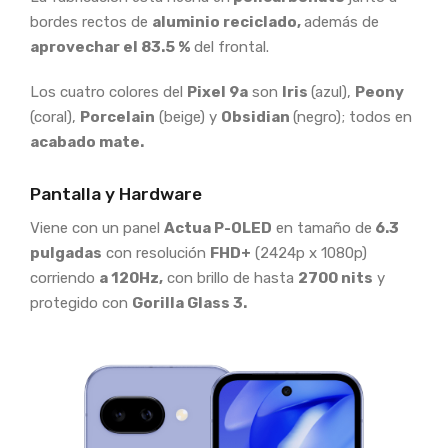
bordes rectos de
aluminio reciclado,
además de
aprovechar el 83.5 %
del frontal.
Los cuatro colores del
Pixel 9a
son
Iris
(azul),
Peony
(coral),
Porcelain
(beige) y
Obsidian
(negro); todos en
acabado mate.
Pantalla y Hardware
Viene con un panel
Actua P-OLED
en tamaño de
6.3
pulgadas
con resolución
FHD+
(2424p x 1080p)
corriendo
a 120Hz,
con brillo de hasta
2700 nits
y
protegido con
Gorilla Glass 3.