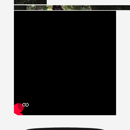
Vídeo de YouTube
VVVWTXB4Z1Z5NmVvTUQ4SHJaYTY4SzJ3LkxyRXNwNHNfa