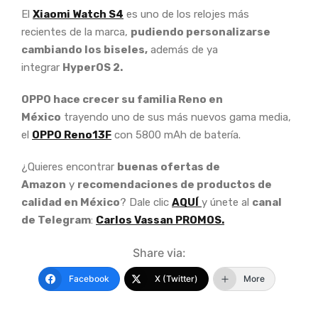
El
Xiaomi Watch S4
es uno de los relojes más
recientes de la marca,
pudiendo personalizarse
cambiando los biseles,
además de ya
integrar
HyperOS 2.
OPPO hace crecer su familia Reno en
México
trayendo uno de sus más nuevos gama media,
el
OPPO Reno13F
con 5800 mAh de batería.
¿Quieres encontrar
buenas ofertas de
Amazon
y
recomendaciones de productos de
calidad en México
? Dale clic
AQUÍ
y únete al
canal
de Telegram
:
Carlos Vassan PROMOS.
Share via:
Facebook
X (Twitter)
More