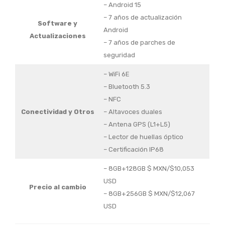
– Android 15
– 7 años de actualización
Software
y
Android
Actualizaciones
– 7 años de parches de
seguridad
– WiFi 6E
– Bluetooth 5.3
– NFC
Conectividad
y Otros
– Altavoces duales
– Antena GPS (L1+L5)
– Lector de huellas óptico
– Certificación IP68
– 8GB+128GB $ MXN/$10,053
USD
Precio al cambio
– 8GB+256GB $ MXN/$12,067
USD