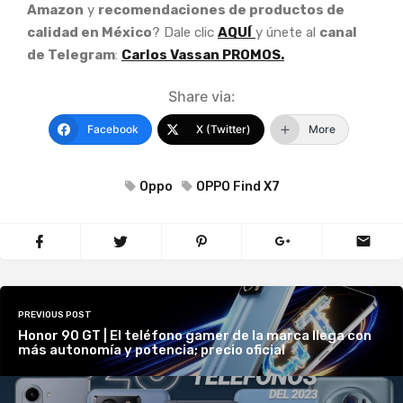
Amazon
y
recomendaciones de productos de
calidad en México
? Dale clic
AQUÍ
y únete al
canal
de Telegram
:
Carlos Vassan PROMOS.
Share via:
Facebook
X (Twitter)
More
Oppo
OPPO Find X7
PREVIOUS POST
Honor 90 GT | El teléfono gamer de la marca llega con
más autonomía y potencia; precio oficial