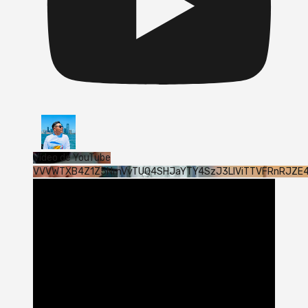
Vídeo de YouTube
VVVWTXB4Z1Z5NmVvTUQ4SHJaYTY4SzJ3LlViTTVFRnRJZE