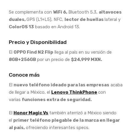
Se complementa con
WiFi 6,
Bluetooth 5.3,
altavoces
duales,
GPS (L1+L5), NFC,
lector de huellas
lateral y
ColorOS 13
basado en Android 13.
Precio y Disponibilidad
El
OPPO Find N2 Flip
llega al país en su versión de
8GB+256GB
por un precio de
$24,999 MXN.
Conoce más
El
nuevo teléfono ideado para las empresas
acaba
de llegar a México, el
Lenovo ThinkPhone
con
varias
funciones extra de seguridad.
El
Honor Magic Vs
también aterrizó a México siendo
el
primer teléfono plegable de la marca en llegar
al país,
ofreciendo interesantes specs.