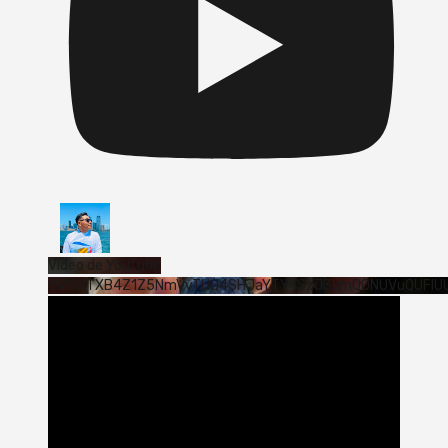
Vídeo de YouTube
VVVWTXB4Z1Z5NmVvTUQ4SHJaYTY4SzJ3LmQ0NUVuQUFlU