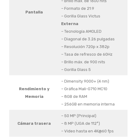
– Brillo máx. de 1600 nits
– Formato de 21:9
Pantalla
– Gorilla Glass Victus
Externa
– Tecnología AMOLED
– Diagonal de 3.26 pulgadas
– Resolución 720p x 382p
– Tasa de refresco de 60Hz
– Brillo máx. de 900 nits
– Gorilla Glass 5
– Dimensity 9000+ (4 nm)
Rendimiento y
– Gráfica Mali-G710 MC10
Memoria
– 8GB de RAM
– 256GB en memoria interna
– 50 MP (Principal)
Cámara trasera
– 8 MP (UGA de 112°)
– Video hasta en 4K@60 fps