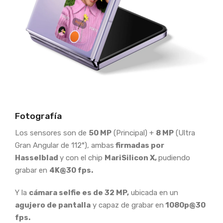
Fotografía
Los sensores son de
50 MP
(Principal) +
8 MP
(Ultra
Gran Angular de 112°), ambas
firmadas por
Hasselblad
y con el chip
MariSilicon X,
pudiendo
grabar en
4K@30 fps.
Y la
cámara selfie es de 32 MP,
ubicada en un
agujero de pantalla
y capaz de grabar en
1080p@30
fps.