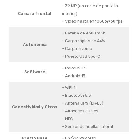
– 32 MP (en corte de pantalla
Cámara frontal
interior)
– Video hasta en 1080p@30 fps
– Batería de 4300 mAh
– Carga rápida de 44W
Autonomía
– Carga inversa
– Puerto USB tipo-C
– ColorOS 13
Software
– Android 13
– WiFi 6
– Bluetooth 5.3
– Antena GPS (L1+L5)
Conectividad y Otros
– Altavoces duales
– NFC
– Sensor de huellas lateral
Precio Base
– En $24,999 MXN