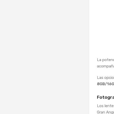
La potenc
acompaña
Las opci
8GB/16G
Fotogra
Los lente
Gran Angu