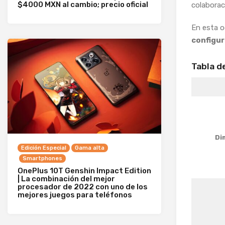
$4000 MXN al cambio; precio oficial
colabora
En esta o
configu
Tabla d
Di
Edición Especial
Gama alta
Smartphones
OnePlus 10T Genshin Impact Edition
| La combinación del mejor
procesador de 2022 con uno de los
mejores juegos para teléfonos