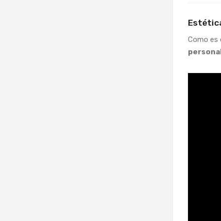
Estétic
Como es d
personal