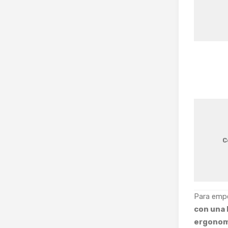
C
Para empe
con una
ergonom