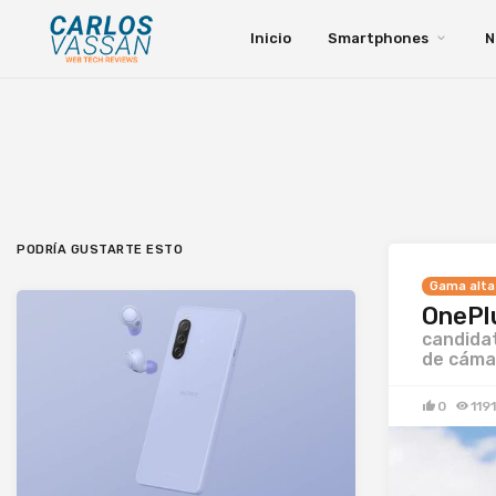
Inicio
Smartphones
N
PODRÍA GUSTARTE ESTO
Gama alta
OnePl
candida
de cáma
0
1191