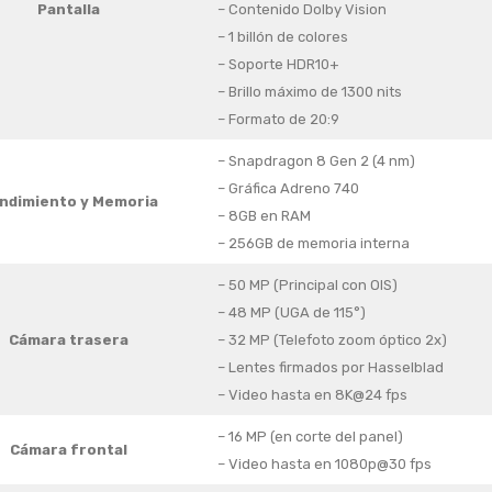
Pantalla
– Contenido Dolby Vision
– 1 billón de colores
– Soporte HDR10+
– Brillo máximo de 1300 nits
– Formato de 20:9
– Snapdragon 8 Gen 2 (4 nm)
– Gráfica Adreno 740
ndimiento y Memoria
– 8GB en RAM
– 256GB de memoria interna
– 50 MP (Principal con OIS)
– 48 MP (UGA de 115°)
Cámara trasera
– 32 MP (Telefoto zoom óptico 2x)
– Lentes firmados por Hasselblad
– Video hasta en 8K@24 fps
– 16 MP (en corte del panel)
Cámara frontal
– Video hasta en 1080p@30 fps