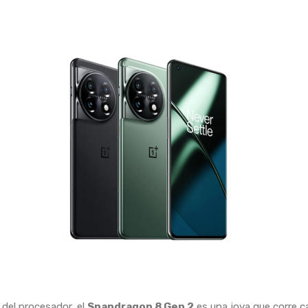
del procesador, el
Snapdragon 8 Gen 2
es una joya que corre c