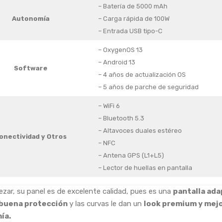
– Batería de 5000 mAh
Autonomía
– Carga rápida de 100W
– Entrada USB tipo-C
– OxygenOS 13
– Android 13
Software
– 4 años de actualización OS
– 5 años de parche de seguridad
– WiFi 6
– Bluetooth 5.3
– Altavoces duales estéreo
onectividad y Otros
– NFC
– Antena GPS (L1+L5)
– Lector de huellas en pantalla
zar, su panel es de excelente calidad, pues es una
pantalla ada
 buena protección
y las curvas le dan un
look premium y mej
ía.