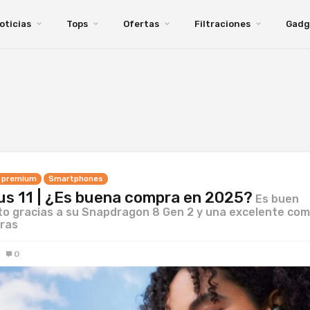
oticias
Tops
Ofertas
Filtraciones
Gadg
 premium
Smartphones
us 11 | ¿Es buena compra en 2025?
Es buen
to gracias a su Snapdragon 8 Gen 2 y una excelente com
ras
0