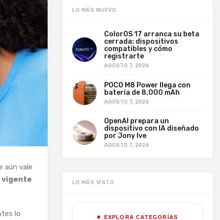
LO MÁS NUEVO
ColorOS 17 arranca su beta
cerrada: dispositivos
compatibles y cómo
registrarte
AGOSTO 7, 2026
POCO M8 Power llega con
batería de 8,000 mAh
AGOSTO 7, 2026
OpenAI prepara un
dispositivo con IA diseñado
por Jony Ive
AGOSTO 7, 2026
e aún vale
 vigente
LO MÁS VISTO
tes lo
EXPLORA CATEGORÍAS