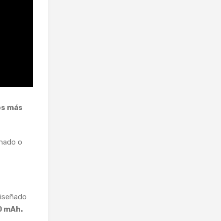
os más
onado o
iseñado
0 mAh.