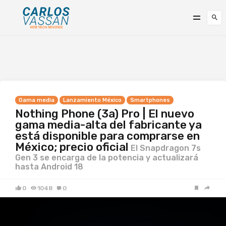
Gama media
Lanzamiento México
Smartphones
Nothing Phone (3a) Pro | El nuevo
gama media-alta del fabricante ya
está disponible para comprarse en
México; precio oficial
El Snapdragon 7s
Gen 3 se encarga de la potencia y actualizará
hasta Android 18
0
1048
0