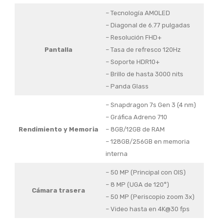
– Tecnología AMOLED
– Diagonal de 6.77 pulgadas
– Resolución FHD+
Pantalla
– Tasa de refresco 120Hz
– Soporte HDR10+
– Brillo de hasta 3000 nits
– Panda Glass
– Snapdragon 7s Gen 3 (4 nm)
– Gráfica Adreno 710
Rendimiento y Memoria
– 8GB/12GB de RAM
– 128GB/256GB en memoria
interna
– 50 MP (Principal con OIS)
– 8 MP (UGA de 120°)
Cámara trasera
– 50 MP (Periscopio zoom 3x)
– Video hasta en 4K@30 fps