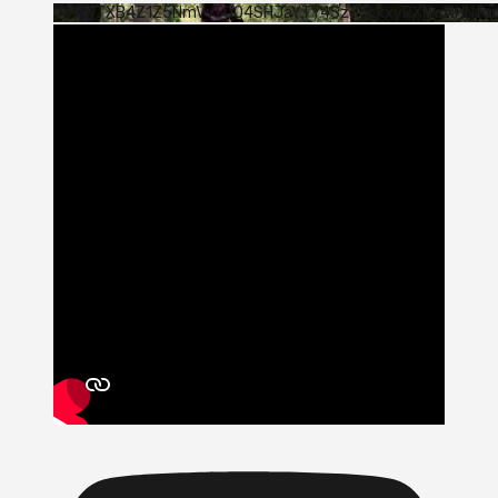
VVVWTXB4Z1Z5NmVvTUQ4SHJaYTY4SzJ3LkxyRXNwNHNfa