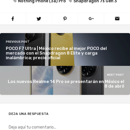
Nothing Phone (3a) Pro
Snapdragon 7s Gen 3
PREVIOUS POST
POCO F7 Ultra | México recibe al mejor POCO del
mercado con el Snapdragon 8 Elite y carga
inalámbrica; precio oficial
NEXT POST
Los nuevos Realme 14 Pro se presentarán en México el
8 de abril
DEJA UNA RESPUESTA