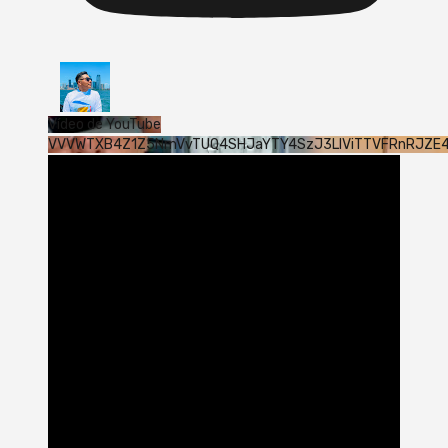
Vídeo de YouTube
VVVWTXB4Z1Z5NmVvTUQ4SHJaYTY4SzJ3LlViTTVFRnRJZE