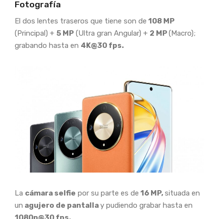
Fotografía
El dos lentes traseros que tiene son de
108 MP
(Principal) +
5 MP
(Ultra gran Angular) +
2 MP
(Macro);
grabando hasta en
4K@30 fps.
La
cámara selfie
por su parte es de
16 MP,
situada en
un
agujero de pantalla
y pudiendo grabar hasta en
1080p@30 fps.