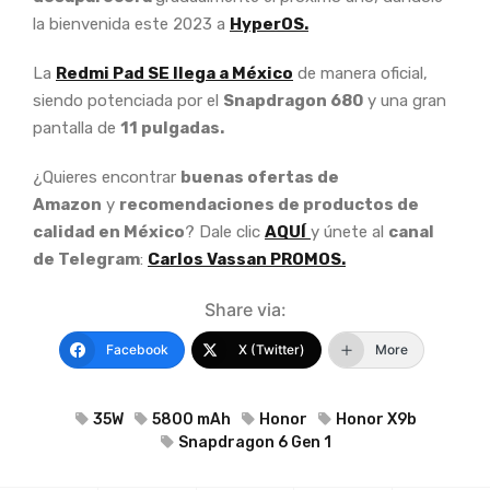
la bienvenida este 2023 a
HyperOS.
La
Redmi Pad SE llega a México
de manera oficial,
siendo potenciada por el
Snapdragon 680
y una gran
pantalla de
11 pulgadas.
¿Quieres encontrar
buenas ofertas de
Amazon
y
recomendaciones de productos de
calidad en México
? Dale clic
AQUÍ
y únete al
canal
de Telegram
:
Carlos Vassan PROMOS.
Share via:
Facebook
X (Twitter)
More
35W
5800 mAh
Honor
Honor X9b
Snapdragon 6 Gen 1