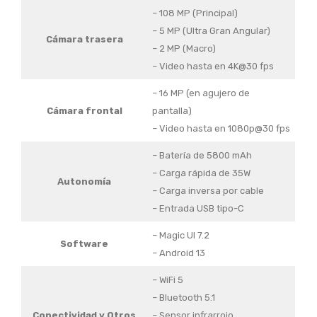
– 108 MP (Principal)
– 5 MP (Ultra Gran Angular)
Cámara trasera
– 2 MP (Macro)
– Video hasta en 4K@30 fps
– 16 MP (en agujero de
Cámara frontal
pantalla)
– Video hasta en 1080p@30 fps
– Batería de 5800 mAh
– Carga rápida de 35W
Autonomía
– Carga inversa por cable
– Entrada USB tipo-C
– Magic UI 7.2
Software
– Android 13
– WiFi 5
– Bluetooth 5.1
Conectividad y Otros
– Sensor infrarrojo