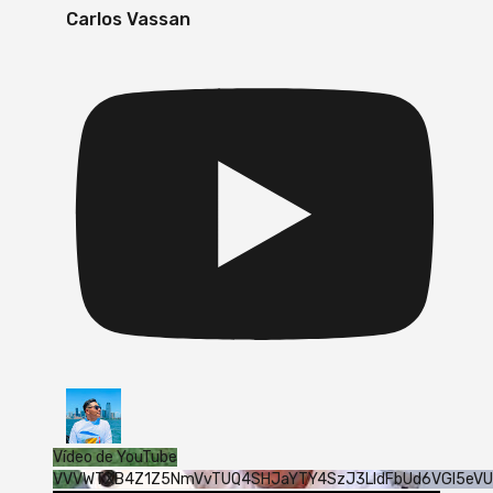
Carlos Vassan
Vídeo de YouTube
VVVWTXB4Z1Z5NmVvTUQ4SHJaYTY4SzJ3LldFbUd6VGI5eV