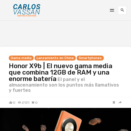
Gama media
Lanzamiento en China
Smartphones
Honor X9b | El nuevo gama media
que combina 12GB de RAM y una
enorme batería
El panel y el
almacenamiento son los puntos más llamativos
y fuertes
0
2131
0