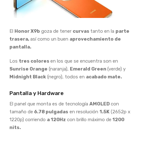
El
Honor X
9b
goza de tener
curvas
tanto en la
parte
trasera,
así como un buen
aprovechamiento de
pantalla.
Los
tres colores
en los que se encuentra son en
Sunrise Orange
(naranja),
Emerald Green
(verde) y
Midnight Black
(negro), todos en
acabado mate.
Pantalla y Hardware
El panel que monta es de tecnología
AMOLED
con
tamaño de
6.78 pulgadas
en resolución
1.5K
(2652p x
1220p) corriendo
a 120Hz
con brillo máximo de
1200
nits.