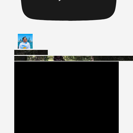
Vídeo de YouTube
VVVWTXB4Z1Z5NmVvTUQ4SHJaYTY4SzJ3LkxyRXNwNHNfa