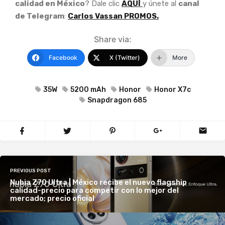
calidad en México
? Dale clic
AQUÍ
y únete al
canal
de Telegram
:
Carlos Vassan PROMOS.
Share via:
Facebook
X (Twitter)
More
35W
5200 mAh
Honor
Honor X7c
Snapdragon 685
PREVIOUS POST
Nubia Z70 Ultra | México recibe el nuevo flagship
calidad-precio para competir con lo mejor del
mercado; precio oficial