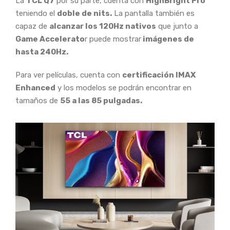
La
TCL Q7
por su parte, cuenta con
HighBright Pro
teniendo el
doble de nits.
La pantalla también es
capaz de
alcanzar los 120Hz nativos
que junto a
Game Accelerato
r puede mostrar
imágenes de
hasta 240Hz.
Para ver películas, cuenta con
certificación IMAX
Enhanced
y los modelos se podrán encontrar en
tamaños de
55 a las 85 pulgadas.