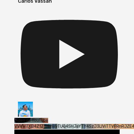
Carlos Vassan
Vídeo de YouTube
VVVWTXB4Z1Z5NmVvTUQ4SHJaYTY4SzJ3LlViTTVFRnRJZE