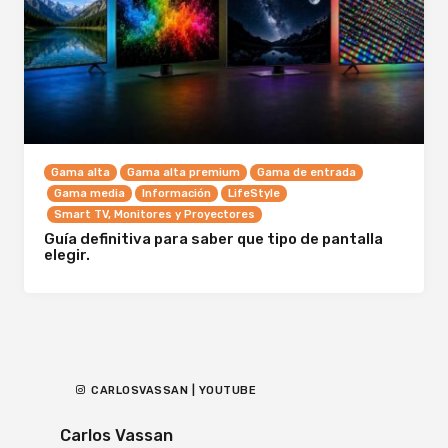
Gama alta
Gama alta premium
Gama de entrada
Gama media
Información
LifeStyle
Smart TV, Monitores y Proyectores
Guía definitiva para saber que tipo de pantalla
elegir.
CARLOSVASSAN | YOUTUBE
Carlos Vassan