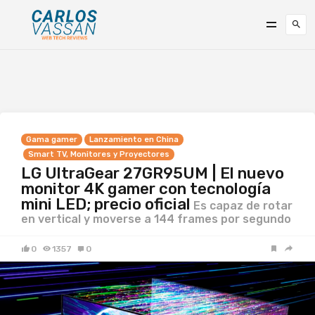
Gama gamer
Lanzamiento en China
Smart TV, Monitores y Proyectores
LG UltraGear 27GR95UM | El nuevo
monitor 4K gamer con tecnología
mini LED; precio oficial
Es capaz de rotar
en vertical y moverse a 144 frames por segundo
0
1357
0