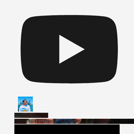
Vídeo de YouTube
VVVWTXB4Z1Z5NmVvTUQ4SHJaYTY4SzJ3LmQ0NUVuQUFlU