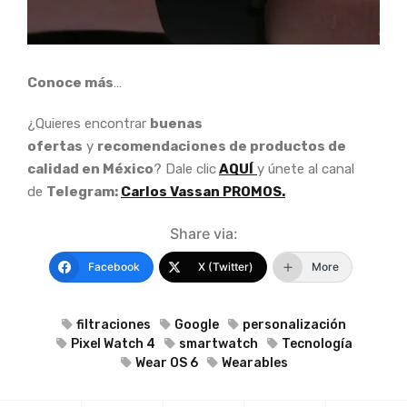
Conoce más
…
¿Quieres encontrar
buenas
ofertas
y
recomendaciones de productos de
calidad en México
? Dale clic
AQUÍ
y únete al canal
de
Telegram:
Carlos Vassan PROMOS.
Share via:
Facebook
X (Twitter)
More
filtraciones
Google
personalización
Pixel Watch 4
smartwatch
Tecnología
Wear OS 6
Wearables