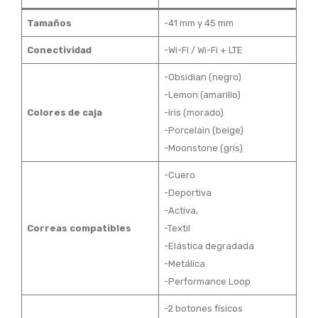
Tamaños
-41 mm y 45 mm
Conectividad
-Wi-Fi / Wi-Fi + LTE
-Obsidian (negro)
-Lemon (amarillo)
Colores de caja
-Iris (morado)
-Porcelain (beige)
-Moonstone (gris)
-Cuero
-Deportiva
-Activa,
Correas compatibles
-Textil
-Elástica degradada
-Metálica
-Performance Loop
-2 botones físicos