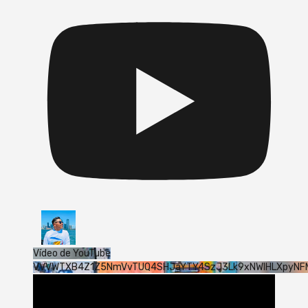
Vídeo de YouTube
VVVWTXB4Z1Z5NmVvTUQ4SHJaYTY4SzJ3Lk9xNWlHLXpyNF