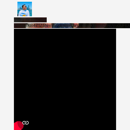
Vídeo de YouTube
VVVWTXB4Z1Z5NmVvTUQ4SHJaYTY4SzJ3LmQ0NUVuQUFlU