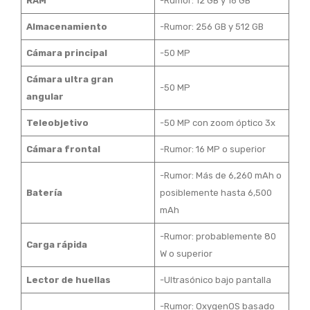
RAM
-Rumor: 12 GB y 16 GB
Almacenamiento
-Rumor: 256 GB y 512 GB
Cámara principal
-50 MP
Cámara ultra gran
-50 MP
angular
Teleobjetivo
-50 MP con zoom óptico 3x
Cámara frontal
-Rumor: 16 MP o superior
-Rumor: Más de 6,260 mAh o
Batería
posiblemente hasta 6,500
mAh
-Rumor: probablemente 80
Carga rápida
W o superior
Lector de huellas
-Ultrasónico bajo pantalla
-Rumor: OxygenOS basado